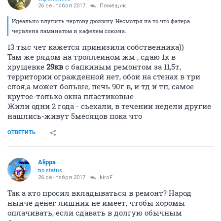
26 сентября 2017
Помещик
Идеально влупить чертову дюжину..Несмотря на то что фатера
червлена ламинатом и кафелем союзна..
13 тыс чет кажется принизили собственника))
Там же рядом на троллеином жм , сдаю 1к в
хрущевке
29кв
с бапкиным ремонтом за 11,5т,
территории огражденной нет, обои на стенах в три
слоя,а может больше, печь 90г.в, и тд и тп, самое
крутое-только окна пластиковые
Жили одни 2 года - сьехали, в течении недели другие
нашлись-живут 5месяцов пока что
ОТВЕТИТЬ
Alippa
no status
26 сентября 2017
kiroF
Так а кто просил вкладываться в ремонт? Народ
нынче денег лишних не имеет, чтобы хоромы
оплачивать, если сдавать в долгую обычным