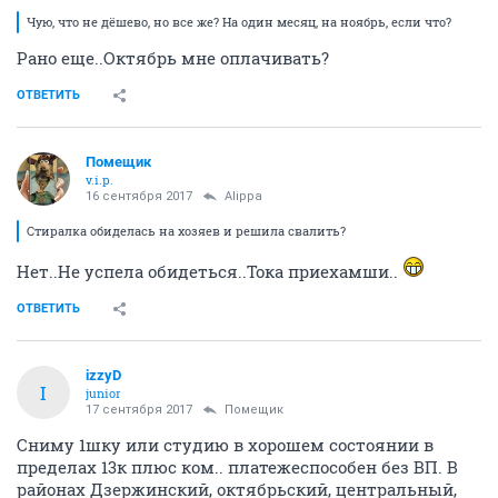
Чую, что не дёшево, но все же? На один месяц, на ноябрь, если что?
Рано еще..Октябрь мне оплачивать?
ОТВЕТИТЬ
Помещик
v.i.p.
16 сентября 2017
Alippa
Стиралка обиделась на хозяев и решила свалить?
Нет..Не успела обидеться..Тока приехамши..
ОТВЕТИТЬ
izzyD
I
junior
17 сентября 2017
Помещик
Сниму 1шку или студию в хорошем состоянии в
пределах 13к плюс ком.. платежеспособен без ВП. В
районах Дзержинский, октябрьский, центральный,