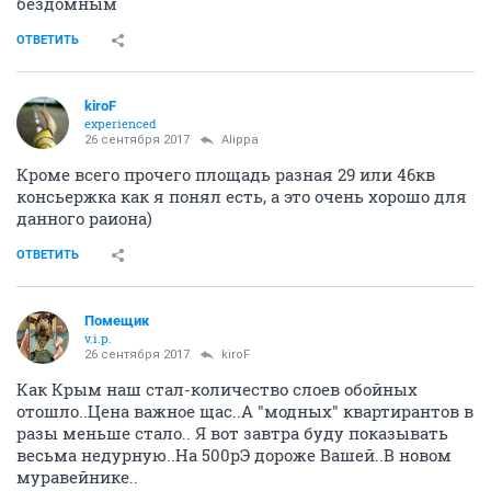
бездомным
ОТВЕТИТЬ
kiroF
experienced
26 сентября 2017
Alippa
Кроме всего прочего площадь разная 29 или 46кв
консьержка как я понял есть, а это очень хорошо для
данного раиона)
ОТВЕТИТЬ
Помещик
v.i.p.
26 сентября 2017
kiroF
Как Крым наш стал-количество слоев обойных
отошло..Цена важное щас..А "модных" квартирантов в
разы меньше стало.. Я вот завтра буду показывать
весьма недурную..На 500рЭ дороже Вашей..В новом
муравейнике..