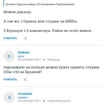
Срочно! Однеха нужна..Пл.Калинина-Горбольница!!
Можно двушку..
А так же..1.Однеху или студию на МЖКа..
2.Хорошую 1-2 комнатную..Район не особо важен..
ОТВЕТИТЬ
Drakonn
D
guru
22 сентября 2017
Помещик
подскажите за сколько можно будет сдавать студию
(33м с/б) на Бронной?
ОТВЕТИТЬ
ятыонона
Я
member
22 сентября 2017
VadimAlekseevich