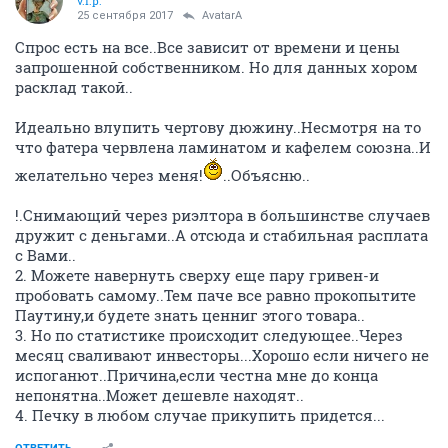
v.i.p.
25 сентября 2017
AvatarA
Спрос есть на все..Все зависит от времени и цены
запрошенной собственником. Но для данных хором
расклад такой..
Идеально влупить чертову дюжину..Несмотря на то
что фатера червлена ламинатом и кафелем союзна..И
желательно через меня!
..Объясню..
!.Снимающий через риэлтора в большинстве случаев
дружит с деньгами..А отсюда и стабильная расплата
с Вами..
2. Можете навернуть сверху еще пару гривен-и
пробовать самому..Тем паче все равно прокопытите
Паутину,и будете знать ценниг этого товара..
3. Но по статистике происходит следующее..Через
месяц сваливают инвесторы...Хорошо если ничего не
испоганют..Причина,если честна мне до конца
непонятна..Может дешевле находят..
4. Печку в любом случае прикупить придется...