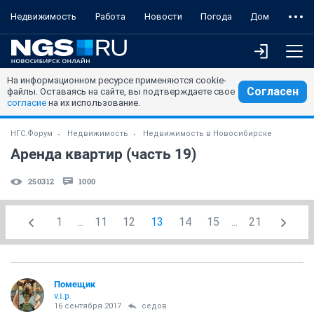
Недвижимость
Работа
Новости
Погода
Дом
На информационном ресурсе применяются cookie-
Согласен
файлы. Оставаясь на сайте, вы подтверждаете свое
согласие
на их использование.
НГС.Форум
Недвижимость
Недвижимость в Новосибирске
Аренда квартир (часть 19)
250312
1000
1
...
11
12
13
14
15
...
21
Помещик
v.i.p.
16 сентября 2017
седов