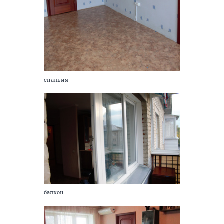
спальня
балкон