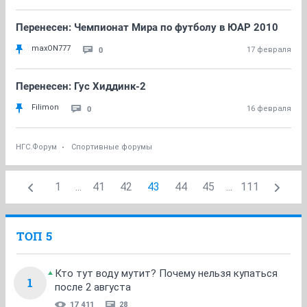
Перенесен: Чемпионат Мира по футболу в ЮАР 2010
maxON777
0
17 февраля
Перенесен: Гус Хиддинк-2
Filimon
0
16 февраля
НГС.Форум
Спортивные форумы
1
...
41
42
43
44
45
...
111
ТОП 5
Кто тут воду мутит? Почему нельзя купаться
1
после 2 августа
17 411
28