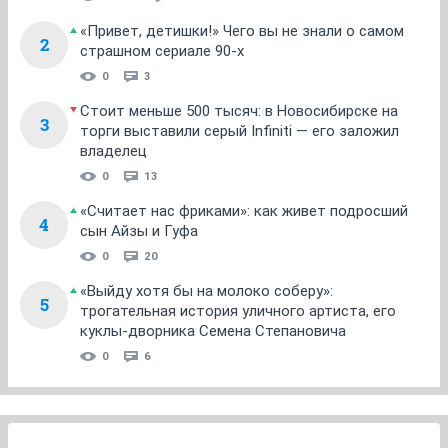
«Привет, детишки!» Чего вы не знали о самом
2
страшном сериале 90-х
0
3
Стоит меньше 500 тысяч: в Новосибирске на
3
торги выставили серый Infiniti — его заложил
владелец
0
13
«Считает нас фриками»: как живет подросший
4
сын Айзы и Гуфа
0
20
«Выйду хотя бы на молоко соберу»:
5
трогательная история уличного артиста, его
куклы-дворника Семена Степановича
0
6