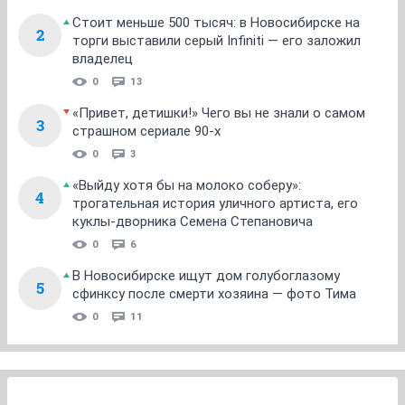
Стоит меньше 500 тысяч: в Новосибирске на
2
торги выставили серый Infiniti — его заложил
владелец
0
13
«Привет, детишки!» Чего вы не знали о самом
3
страшном сериале 90-х
0
3
«Выйду хотя бы на молоко соберу»:
4
трогательная история уличного артиста, его
куклы-дворника Семена Степановича
0
6
В Новосибирске ищут дом голубоглазому
5
сфинксу после смерти хозяина — фото Тима
0
11