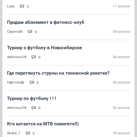
2
Lazy
11 апреля
Продам абонемент в фитнесс-клуб
0
Capers00
09 апреля
Турнир о футболу в Новосибирске
0
delicious18
06 апреля
Где перетянуть струны на теннисной ракетке?
5
Н@стен@
06 апреля
Турнир по футболу ! ! !
0
delicious18
05 апреля
Кто катается на МТВ помогите!!)
5
Andre_1
03 апреля