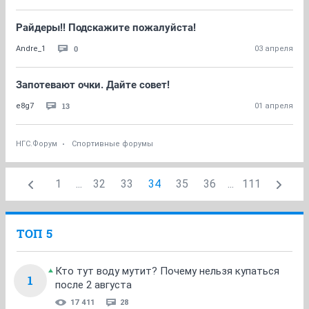
Райдеры!! Подскажите пожалуйста!
0
Andre_1
03 апреля
Запотевают очки. Дайте совет!
13
e8g7
01 апреля
НГС.Форум
Спортивные форумы
1
...
32
33
34
35
36
...
111
ТОП 5
Кто тут воду мутит? Почему нельзя купаться
1
после 2 августа
17 411
28