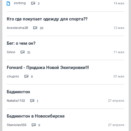
zorbing
3
14 мая
Кто где покупает одежду для спорта??
20
Anesteisha28
12 мая
Бег: о чем он?
21
Silevi
11 мая
Forward - Продажа Новой Экипировки!!!
0
chuprin
07 мая
Бадминтон
1
Natalia1102
27 апреля
Бадминтон в Новосибирске
0
Stanislav555
27 апреля