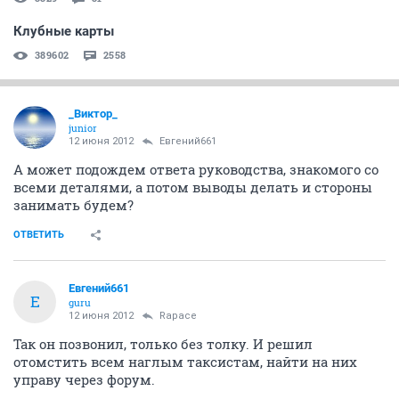
Клубные карты
389602
2558
_Виктор_
juniоr
12 июня 2012
Евгений661
А может подождем ответа руководства, знакомого со
всеми деталями, а потом выводы делать и стороны
занимать будем?
ОТВЕТИТЬ
Евгений661
Е
guru
12 июня 2012
Rapace
Так он позвонил, только без толку. И решил
отомстить всем наглым таксистам, найти на них
управу через форум.