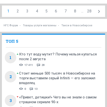
1
2
3
4
5
6
7
8
...
28
НГС.Форум
Товары услуги магазины
Такси в Новосибирске
ТОП 5
Кто тут воду мутит? Почему нельзя купаться
1
после 2 августа
17 411
28
Стоит меньше 500 тысяч: в Новосибирске на
2
торги выставили серый Infiniti — его заложил
владелец
0
13
«Привет, детишки!» Чего вы не знали о самом
3
страшном сериале 90-х