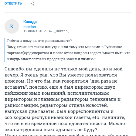
ОТВЕТИТЬ
Канада
К
member
12 июня 2012
_Виктор_
Ребята, а кому вы это рассказываете?
Тому, кто знает такси изнутри, или тому кто маслами в Рубцовске
торговал(субдилерство) и после этого вопросы задает "может быть кто
нибудь знает оптовых продавцов масел и химии?"
Спасибо, вы сделали не только мой день, но и мой
вечер. Я очень рад, что Вы умеете пользоваться
поиском. Но что бы, как говориться "два раза не
вставать", поясню, еще я был директором двух
пейджинговых компаний, исполнительным
директором и главным редактором телеканала и
радиостанции, редактором отдела новостей,
выпускал две газеты, был корреспондентом и
соб.корром республиканской газеты, etc. Извините,
что не в во временной последовательности. Можно
сканы трудовой выкладывать не буду?
Меня немного настораживает Ваша манера общения,