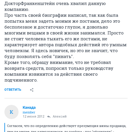
ДокторФранкенштейн очень хвалил данную
компанию.
Про часть своей биографии написал, так как была
попытка меня задеть моими же постами, дело это
бесполезное и достаточно глупое, я довольно
многими вещами в своей жизни занимался. Просто
не стоит человека тыкать его же постами, не
характеризует автора подобных действий это умным
человеком. Я здесь новичек, но это не значит, что
буду позволять себя "пинать".
Кроме того, обращу внимание, что не требовал
возврата средств, попросил только руководству
компании извинится за действия своего
подчиненного.
ОТВЕТИТЬ
Канада
К
member
12 июня 2012
Алексий
Согласен, что по определению действует презумпция вины продавца,
тем не менее, так категорически, до разбора - про "обсчитали" -