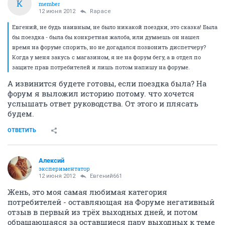
К
member
12 июня 2012
Rapace
Евгений, не будь наивным, не было никакой поездки, это сказка! Была
бы поездка - была бы конкретная жалоба, или думаешь он нашел
время на форуме спорить, но не догадался позвонить диспетчеру?
Когда у меня закусь с магазином, я не на форум бегу, а в отдел по
защите прав потребителей и лишь потом напишу на форуме.
А извинится будете готовы, если поездка была? На
форум я выложил историю потому. что хочется
услышать ответ руководства. От этого и плясать
будем.
ОТВЕТИТЬ
Алексий
экспериментатор
12 июня 2012
Евгений661
Жень, это моя самая любимая категория
потребителей - оставляющая на Форуме негативный
отзыв в первый из трёх выходных дней, и потом
обращающаяся за оставшиеся пару выходных к теме