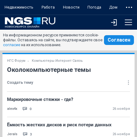
Недвижимость
Работа
Новости
Погода
Дом
На информационном ресурсе применяются cookie-
Согласен
файлы. Оставаясь на сайте, вы подтверждаете свое
согласие
на их использование.
НГС.Форум
Компьютеры Интернет Связь
Околокомпьютерные темы
Создать тему
Маркировочные стяжки - где?
0
alex4x
26 ноября
Ёмкость жестких дисков и риск потери данных
3
Jerals
26 ноября