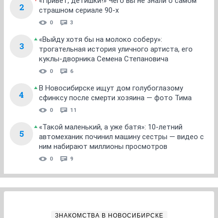
«Привет, детишки!» Чего вы не знали о самом
2
страшном сериале 90-х
0
3
«Выйду хотя бы на молоко соберу»:
3
трогательная история уличного артиста, его
куклы-дворника Семена Степановича
0
6
В Новосибирске ищут дом голубоглазому
4
сфинксу после смерти хозяина — фото Тима
0
11
«Такой маленький, а уже батя»: 10-летний
5
автомеханик починил машину сестры — видео с
ним набирают миллионы просмотров
0
9
ЗНАКОМСТВА В НОВОСИБИРСКЕ