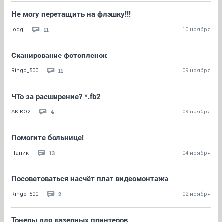
Не могу перетащить на флэшку!!!
11
lodg
10 ноября
Сканирование фотопленок
11
Ringo_500
09 ноября
ЧТо за расширение? *.fb2
4
AKIRO2
09 ноября
Помогите больнице!
13
Папик
04 ноября
Посоветоваться насчёт плат видеомонтажа
2
Ringo_500
02 ноября
Тонеры для лазерных принтеров