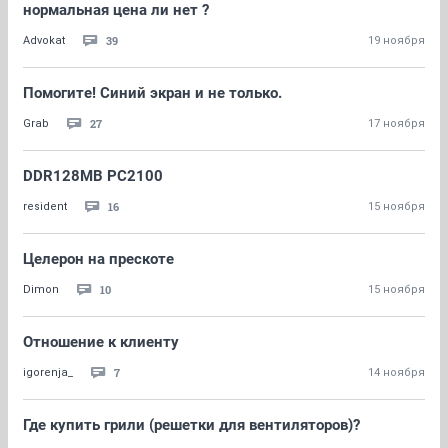
нормальная цена ли нет ?
39
Advokat
19 ноября
Помогите! Синий экран и не только.
27
Grab
17 ноября
DDR128MB PC2100
16
resident
15 ноября
Целерон на прескоте
10
Dimon
15 ноября
Отношение к клиенту
7
igorenja_
14 ноября
Где купить грили (решетки для вентиляторов)?