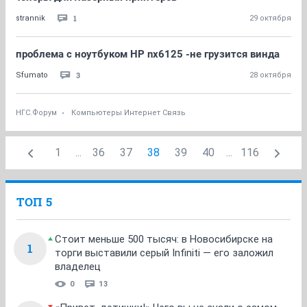
1
strannik
29 октября
проблема с ноутбуком HP nx6125 -не грузится винда
3
Sfumato
28 октября
НГС.Форум
Компьютеры Интернет Связь
1
...
36
37
38
39
40
...
116
ТОП 5
Стоит меньше 500 тысяч: в Новосибирске на
1
торги выставили серый Infiniti — его заложил
владелец
0
13