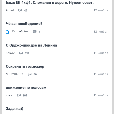
Isuzu Elf 4хф1. Сломался в дороге. Нужен совет.
43
Abbot
12 ноября
Чё за новоВедение?
Хитрый Кот
4
12 ноября
С Орджоникидзе на Ленина
211
KNYAZ
11 ноября
Сохранить гос.номер
36
MOBYBAOBY
11 ноября
движение по полосам
107
зоки
11 ноября
Задачка))