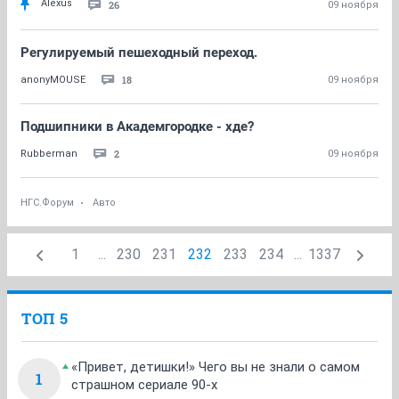
Alexus
26
09 ноября
Регулируемый пешеходный переход.
18
anonyMOUSE
09 ноября
Подшипники в Академгородке - хде?
2
Rubberman
09 ноября
НГС.Форум
Авто
1
...
230
231
232
233
234
...
1337
ТОП 5
«Привет, детишки!» Чего вы не знали о самом
1
страшном сериале 90-х