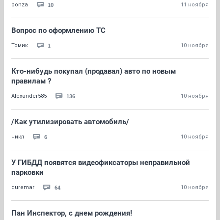
10
bonza
11 ноября
Вопрос по оформлению ТС
1
Томик
10 ноября
Кто-нибудь покупал (продавал) авто по новым
правилам ?
136
Alexander585
10 ноября
/Как утилизировать автомобиль/
6
никл
10 ноября
У ГИБДД появятся видеофиксаторы неправильной
парковки
64
duremar
10 ноября
Пан Инспектор, с днем рождения!