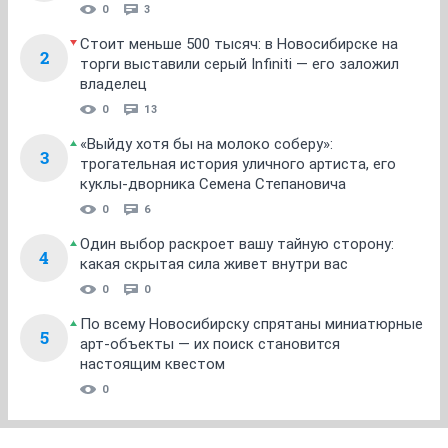
0
3
Стоит меньше 500 тысяч: в Новосибирске на
2
торги выставили серый Infiniti — его заложил
владелец
0
13
«Выйду хотя бы на молоко соберу»:
3
трогательная история уличного артиста, его
куклы-дворника Семена Степановича
0
6
Один выбор раскроет вашу тайную сторону:
4
какая скрытая сила живет внутри вас
0
0
По всему Новосибирску спрятаны миниатюрные
5
арт-объекты — их поиск становится
настоящим квестом
0