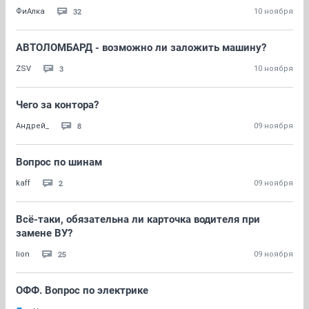
32
ФиАлка
10 ноября
АВТОЛОМБАРД - возможно ли заложить машину?
3
ZSV
10 ноября
Чего за контора?
8
Андрей_
09 ноября
Вопрос по шинам
2
kaff
09 ноября
Всё-таки, обязательна ли карточка водителя при
замене ВУ?
25
lion
09 ноября
ОФФ. Вопрос по электрике