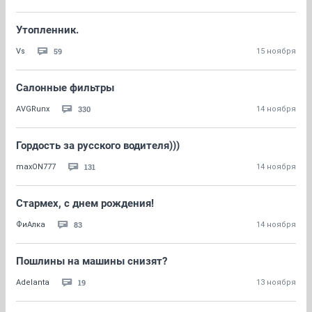
Утопленник.
59
Vs
15 ноября
Салонные фильтры
330
AVGRunx
14 ноября
Гордость за русского водителя)))
131
maxON777
14 ноября
Стармех, с днем рождения!
83
ФиАлка
14 ноября
Пошлины на машины снизят?
19
Adelanta
13 ноября