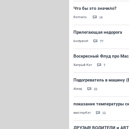
Что бы это значило?
14
Romario.
Прилегающая недорога
77
kostyanet
Воскресный Флуд про Масл
7
Хитрый Кот
Подогреватель в машину (В
22
Alexxj
показание температуры с
12
мистерКэт
ДРУЗЬЯ! ВОДИТЕЛИ и АВ