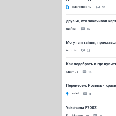
Благотворим
33
друзья, кто закачивал кар
16
mafiozi
Могут ли гайцы, приехавш
12
Acronis
Как подобрать и где купи
16
Shamus
Перенесен: Розыск - крас
estet
0
Yokohama F700Z
71
Евг. Музыченко