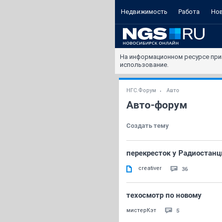
Недвижимость
Работа
Но
На информационном ресурсе при
использование.
НГС.Форум
Авто
Авто-форум
Создать тему
перекресток у Радиостанц
creativer
36
техосмотр по новому
5
мистерКэт