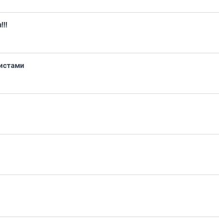
!!!
истами