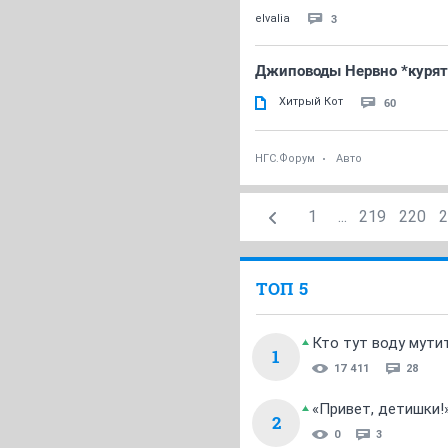
3
elvalia
Джиповоды Нервно *курят*в
Хитрый Кот
60
НГС.Форум
Авто
1
...
219
220
2
ТОП 5
Кто тут воду мути
1
17 411
28
«Привет, детишки!
2
0
3