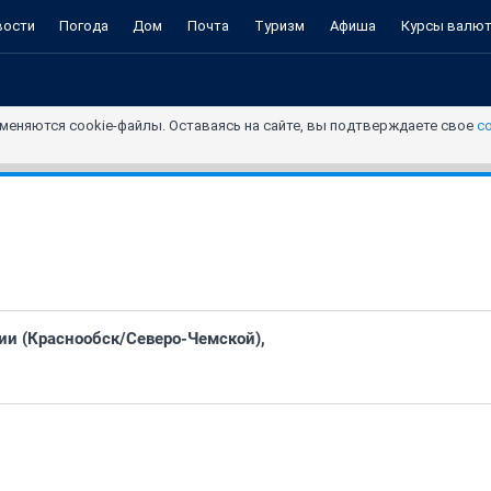
вости
Погода
Дом
Почта
Туризм
Афиша
Курсы валю
меняются cookie-файлы. Оставаясь на сайте, вы подтверждаете свое
с
ии (Краснообск/Северо-Чемской),