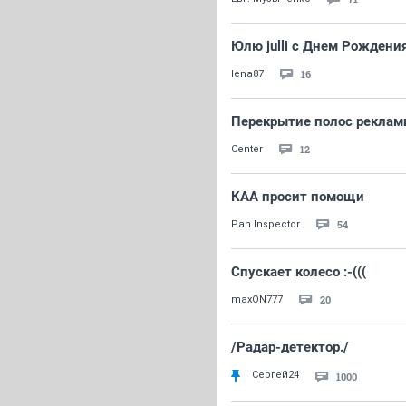
Юлю julli с Днем Рождения
16
lena87
Перекрытие полос реклам
12
Center
КАА просит помощи
54
Pan Inspector
Спускает колесо :-(((
20
maxON777
/Радар-детектор./
Сергей24
1000