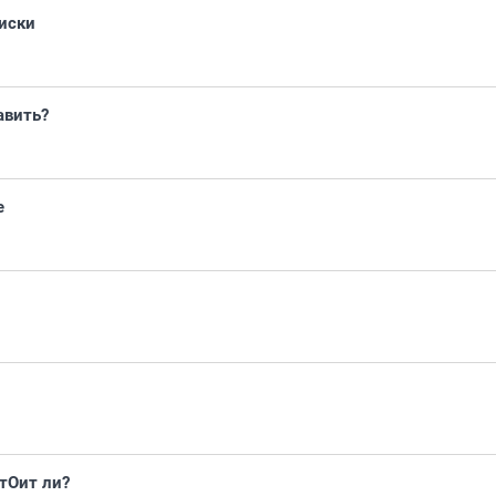
диски
авить?
e
стОит ли?