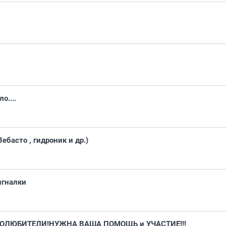
о....
ебасто , гидроник и др.)
игналки
ТОЛЮБИТЕЛИ!НУЖНА ВАША ПОМОЩЬ и УЧАСТИЕ!!!