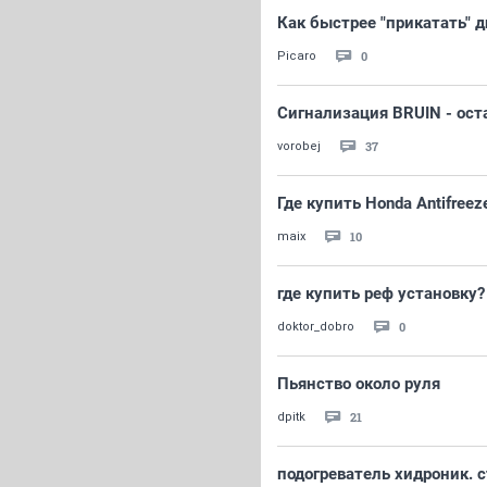
Как быстрее "прикатать" 
0
Picaro
Сигнализация BRUIN - ост
37
vorobej
Где купить Honda Antifreez
10
maix
где купить реф установку?
0
doktor_dobro
Пьянство около руля
21
dpitk
подогреватель хидроник. 