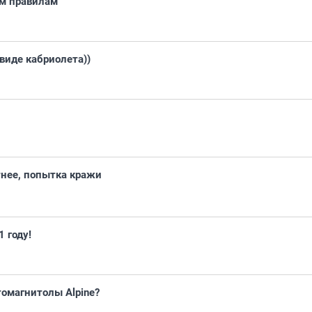
м правилам
виде кабриолета))
тнее, попытка кражи
 году!
втомагнитолы Alpine?