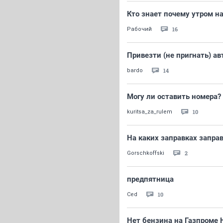
Кто знает почему утром н
16
Рабочий
Привезти (не пригнать) ав
14
bardo
Могу ли оставить номера?
10
kuritsa_za_rulem
На каких заправках запра
2
Gorschkoffski
предпятница
10
Ced
Нет бензина на Газпроме