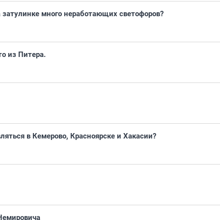
а затулинке много неработающих светофоров?
то из Питера.
вляться в Кемерово, Красноярске и Хакасии?
 Немировича