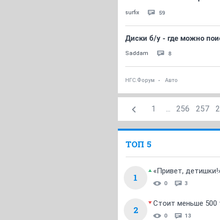
59
surfix
Диски б/у - где можно пои
8
Saddam
НГС.Форум
Авто
1
...
256
257
2
ТОП 5
«Привет, детишки!
1
0
3
Стоит меньше 500 т
2
0
13