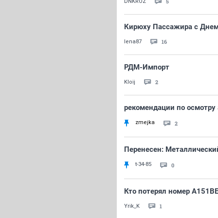
5
DNKROZ
Кирюху Пассажира с Днем
16
lena87
РДМ-Импорт
2
Kloij
рекомендации по осмотру
zmejka
2
Перенесен: Металлически
t-34-85
0
Кто потерял номер А151В
1
Yrik_K