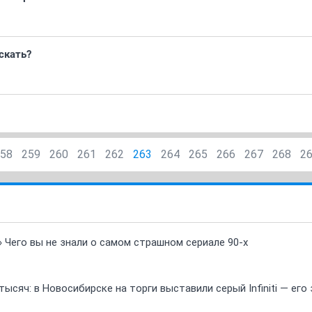
скать?
58
259
260
261
262
263
264
265
266
267
268
2
» Чего вы не знали о самом страшном сериале 90-х
ысяч: в Новосибирске на торги выставили серый Infiniti — ег