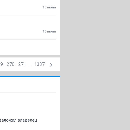
16 июня
16 июня
69
270
271
...
1337
о заложил владелец