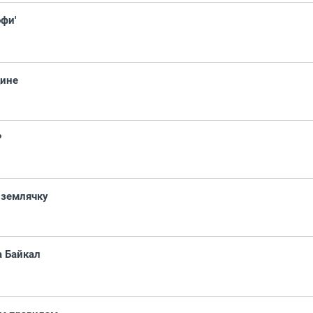
фи'
дине
?
 землячку
а Байкал