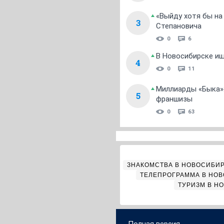
«Выйду хотя бы на
3
Степановича
0
6
В Новосибирске ищ
4
0
11
Миллиарды «Быка»:
5
франшизы
0
63
ЗНАКОМСТВА В НОВОСИБИ
ТЕЛЕПРОГРАММА В НО
ТУРИЗМ В Н