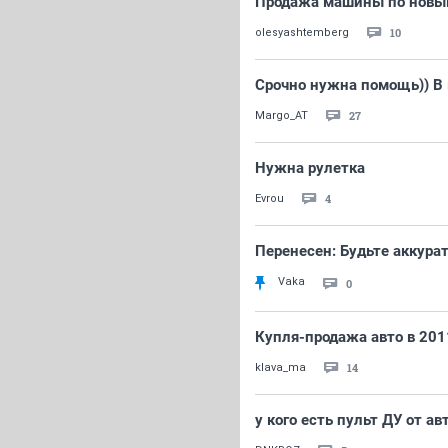
Продажа машины по новы
10
olesyashtemberg
Срочно нужна помощь)) В 
27
Margo_AT
Нужна рулетка
4
Evrou
Перенесен: Будьте аккура
Vaka
0
Купля-продажа авто в 2011
14
klava_ma
у кого есть пульт ДУ от а