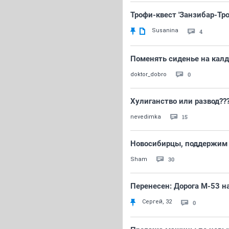
Трофи-квест 'Занзибар-Тро
Susanina
4
Поменять сиденье на кал
0
doktor_dobro
Хулиганство или развод??
15
nevedimka
Новосибирцы, поддержим
30
Sham
Перенесен: Дорога М-53 н
Сергей, 32
0