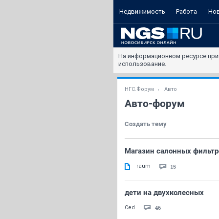
Недвижимость
Работа
Но
На информационном ресурсе при
использование.
НГС.Форум
Авто
Авто-форум
Создать тему
Магазин салонных фильтр
raum
15
дети на двухколесных
46
Ced