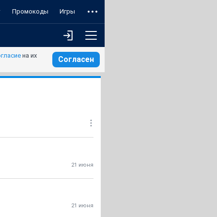
т
Промокоды
Игры
огласие
на их
Согласен
21 июня
21 июня