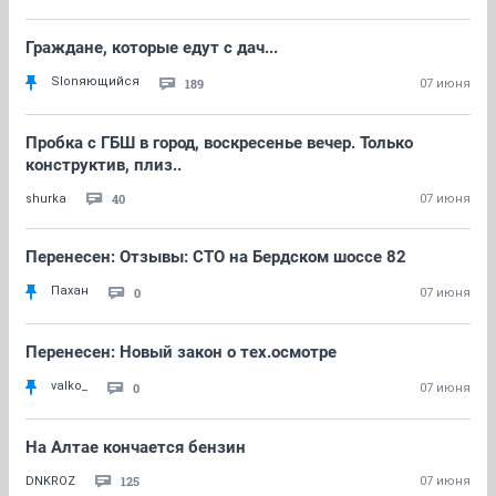
Граждане, которые едут с дач...
Slonяющийся
189
07 июня
Пробка с ГБШ в город, воскресенье вечер. Только
конструктив, плиз..
40
shurka
07 июня
Перенесен: Отзывы: СТО на Бердском шоссе 82
Пахан
0
07 июня
Перенесен: Новый закон о тех.осмотре
valko_
0
07 июня
На Алтае кончается бензин
125
DNKROZ
07 июня