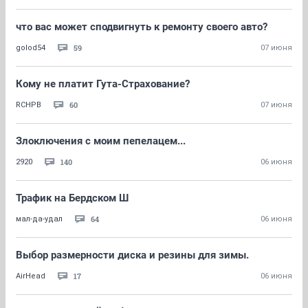
что вас может сподвигнуть к ремонту своего авто?
59
golod54
07 июня
Кому не платит Гута-Страхование?
60
RCHPB
07 июня
Злоключения с моим пепелацем...
140
2920
06 июня
Трафик на Бердском Ш
64
мал-да-удал
06 июня
Выбор размерности диска и резины для зимы.
17
AirHead
06 июня