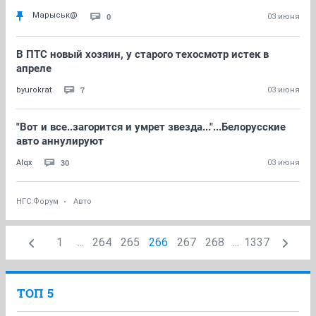
Марыськ@
0
03 июня
В ПТС новый хозяин, у старого техосмотр истек в
апреле
7
byurokrat
03 июня
"Вот и все..загорится и умрет звезда..."...Белорусские
авто аннулируют
30
Alqx
03 июня
НГС.Форум
Авто
1
...
264
265
266
267
268
...
1337
ТОП 5