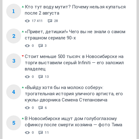
Кто тут воду мутит? Почему нельзя купаться
1
после 2 августа
17 411
28
«Привет, детишки!» Чего вы не знали о самом
2
страшном сериале 90-х
0
3
Стоит меньше 500 тысяч: в Новосибирске на
3
торги выставили серый Infiniti — его заложил
владелец
0
13
«Выйду хотя бы на молоко соберу»:
4
трогательная история уличного артиста, его
куклы-дворника Семена Степановича
0
6
В Новосибирске ищут дом голубоглазому
5
сфинксу после смерти хозяина — фото Тима
0
11