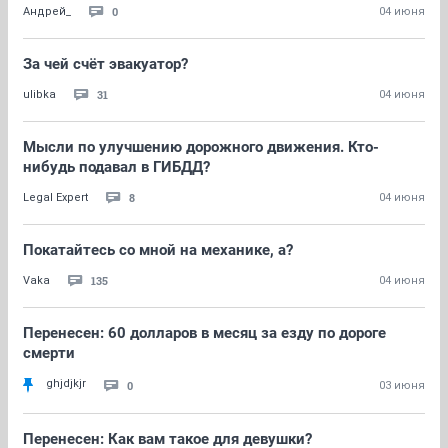
0
Андрей_
04 июня
За чей счёт эвакуатор?
31
ulibka
04 июня
Мысли по улучшению дорожного движения. Кто-
нибудь подавал в ГИБДД?
8
Legal Expert
04 июня
Покатайтесь со мной на механике, а?
135
Vaka
04 июня
Перенесен: 60 долларов в месяц за езду по дороге
смерти
ghjdjkjr
0
03 июня
Перенесен: Как вам такое для девушки?