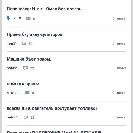
Перенесен: Н-ск - Омск без потерь...
2920
0
01 июня
Приём б/у аккумуляторов
31
Iren31
01 июня
Машина бъет током.
72
pabbel
01 июня
помощь нужна
8
Алтаец_
01 июня
всегда ли в двигатель поступает топливо?
42
mib777
01 июня