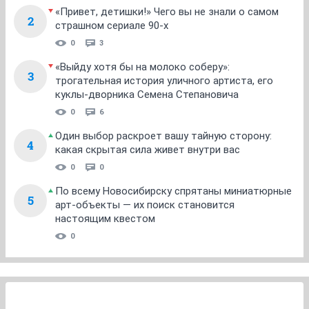
«Привет, детишки!» Чего вы не знали о самом
2
страшном сериале 90-х
0
3
«Выйду хотя бы на молоко соберу»:
3
трогательная история уличного артиста, его
куклы-дворника Семена Степановича
0
6
Один выбор раскроет вашу тайную сторону:
4
какая скрытая сила живет внутри вас
0
0
По всему Новосибирску спрятаны миниатюрные
5
арт-объекты — их поиск становится
настоящим квестом
0