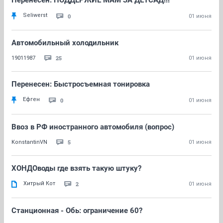
Перенесен: ПОДДЕРЖИЕ МАМ ЗА ДЕТСАД!!!
Seliwerst
0
01 июня
Автомобильный холодильник
25
19011987
01 июня
Перенесен: Быстросъемная тонировка
Ефген
0
01 июня
Ввоз в РФ иностранного автомобиля (вопрос)
5
KonstantinVN
01 июня
ХОНДОводы где взять такую штуку?
Хитрый Кот
2
01 июня
Станционная - Обь: ограничение 60?