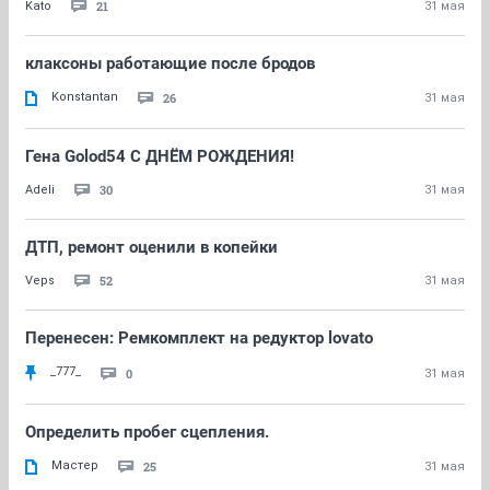
21
Kato
31 мая
клаксоны работающие после бродов
Konstantan
26
31 мая
Гена Golod54 С ДНЁМ РОЖДЕНИЯ!
30
Adeli
31 мая
ДТП, ремонт оценили в копейки
52
Veps
31 мая
Перенесен: Ремкомплект на редуктор lovato
_777_
0
31 мая
Определить пробег сцепления.
Мастер
25
31 мая