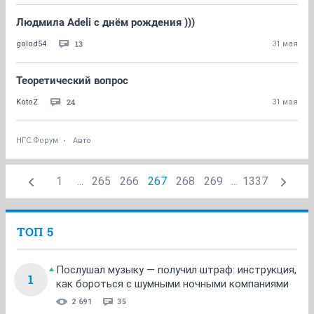
Людмила Adeli с днём рождения )))
13
golod54
31 мая
Теоретический вопрос
24
KotoZ
31 мая
НГС.Форум
Авто
1
...
265
266
267
268
269
...
1337
ТОП 5
Послушал музыку — получил штраф: инструкция,
1
как бороться с шумными ночными компаниями
2 691
35