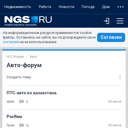
Недвижимость
Работа
Новости
Погода
Дом
На информационном ресурсе применяются cookie-
Согласен
файлы. Оставаясь на сайте, вы подтверждаете свое
согласие
на их использование.
НГС.Форум
Авто
Авто-форум
Создать тему
ПТС-авто из казахстана.
3
djlab
02 июня
РосЯма
11
Гром
02 июня