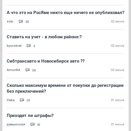
А что это на РосЯме никто еще ничего не опубликовал?
25
eskr
02 июня
Ставить на учет - в любом районе:?
2
byurokrat
02 июня
Сибтрансавто и Новосибирск авто ??
24
AmonRA
02 июня
Сколько максимум времени от покупки до регистрации
без приключений?
19
Vaka
01 июня
Приходят ли штрафы?
41
румынская
01 июня