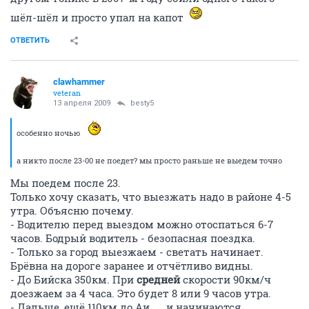
шёл-шёл и просто упал на капот
ОТВЕТИТЬ
clawhammer
veteran
13 апреля 2009
besty5
особенно ночью
а никто после 23-00 не поедет? мы просто раньше не выедем точно
Мы поедем после 23.
Только хочу сказать, что выезжать надо в районе 4-5
утра. Объясню почему.
- Водителю перед выездом можно отоспаться 6-7
часов. Бодрый водитель - безопасная поездка.
- Только за город выезжаем - светать начинает.
Брёвна на дороге заранее и отчётливо видны.
- До Бийска 350км. При
средней
скорости 90км/ч
доезжаем за 4 часа. Это будет 8 или 9 часов утра.
- Дальше, ещё 110км до Аи .... и начинаются