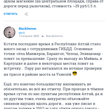
одном магазине (на центральной площади, справа от
дороги перед рыночком), стоимость ~29 руб/1.5 л.
ОТВЕТИТЬ
BlackDemon
guru
13 апреля 2009
BlackDemon
Кстати последнее время в Республике Алтай стало
много засад с сотрудниками ГИБДД. Основные
точки: сёла Манжерок, Барангол, Чепош, Эликмонар -
ловят за превышение. Сразу по выезду из Маймы, в
Карлушке и далее в некоторых местах ловят за
встречку... Пару раз натыкался на ночные проверки
на трассе в районе моста за Узнезёй
Ещё, это конечно большинству напоминать не
обязательно, но всё же отмечу. При проезде в тёмное
время суток по нас.пунктам республики Алтай, да и
по другим тоже, очень аккуратно объезжайте
синяков идущих вдоль дороги... как уже писал в
другом топике в 2007-м году сбили одного такого -