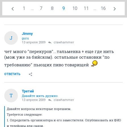
1
...
7
8
9
10
11
...
16
Jimmy
J
guru
13 апреля 2009
clawhammer
чет много "перекуров"...тальменка + еще где нить
(мож уже за бийском). остальные остановки "по
требованию" пьющих пиво товарищей
ОТВЕТИТЬ
Третий
Т
Давайте жить дружно
13 апреля 2009
clawhammer
Давайте вопросы некоторые порешаем.
Требуется следующее:
1. Определить организатора и его заместителя. Опубликовать их ФИО
и телефоны для связи.