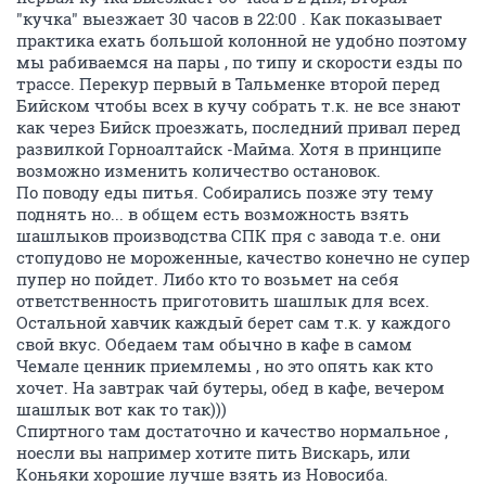
"кучка" выезжает 30 часов в 22:00 . Как показывает
практика ехать большой колонной не удобно поэтому
мы рабиваемся на пары , по типу и скорости езды по
трассе. Перекур первый в Тальменке второй перед
Бийском чтобы всех в кучу собрать т.к. не все знают
как через Бийск проезжать, последний привал перед
развилкой Горноалтайск -Майма. Хотя в принципе
возможно изменить количество остановок.
По поводу еды питья. Собирались позже эту тему
поднять но... в общем есть возможность взять
шашлыков производства СПК пря с завода т.е. они
стопудово не мороженные, качество конечно не супер
пупер но пойдет. Либо кто то возьмет на себя
ответственность приготовить шашлык для всех.
Остальной хавчик каждый берет сам т.к. у каждого
свой вкус. Обедаем там обычно в кафе в самом
Чемале ценник приемлемы , но это опять как кто
хочет. На завтрак чай бутеры, обед в кафе, вечером
шашлык вот как то так)))
Спиртного там достаточно и качество нормальное ,
ноесли вы например хотите пить Вискарь, или
Коньяки хорошие лучше взять из Новосиба.