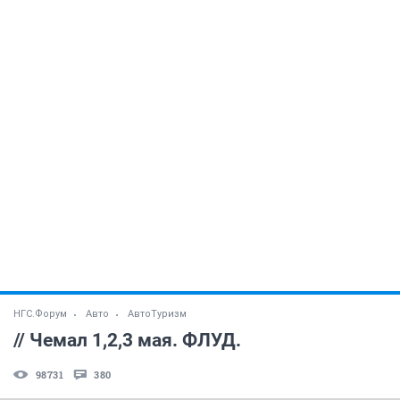
НГС.Форум
Авто
АвтоТуризм
// Чемал 1,2,3 мая. ФЛУД.
98731
380