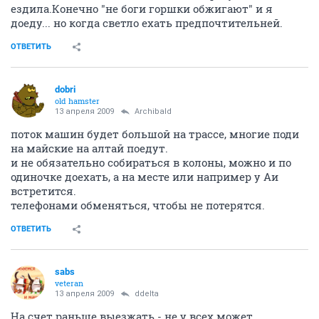
ездила.Конечно "не боги горшки обжигают" и я
доеду... но когда светло ехать предпочтительней.
ОТВЕТИТЬ
dobri
old hamster
13 апреля 2009
Archibald
поток машин будет большой на трассе, многие поди
на майские на алтай поедут.
и не обязательно собираться в колоны, можно и по
одиночке доехать, а на месте или например у Аи
встретится.
телефонами обменяться, чтобы не потерятся.
ОТВЕТИТЬ
sabs
veteran
13 апреля 2009
ddelta
На счет раньше выезжать - не у всех может