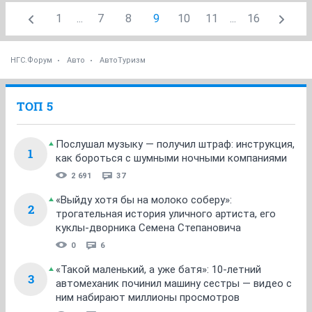
1
...
7
8
9
10
11
...
16
НГС.Форум
Авто
АвтоТуризм
ТОП 5
Послушал музыку — получил штраф: инструкция,
1
как бороться с шумными ночными компаниями
2 691
37
«Выйду хотя бы на молоко соберу»:
2
трогательная история уличного артиста, его
куклы-дворника Семена Степановича
0
6
«Такой маленький, а уже батя»: 10-летний
3
автомеханик починил машину сестры — видео с
ним набирают миллионы просмотров