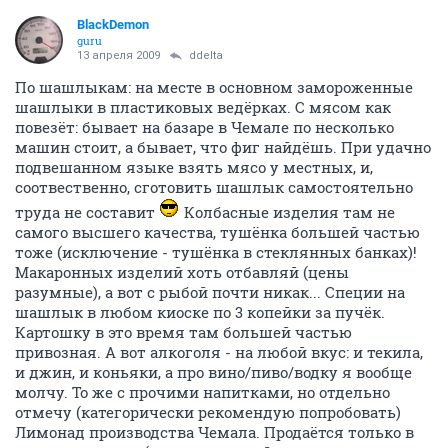
BlackDemon
guru
13 апреля 2009
ddelta
По шашлыкам: на месте в основном замороженные
шашлыки в пластиковых ведёрках. С мясом как
повезёт: бывает на базаре в Чемале по несколько
машин стоит, а бывает, что фиг найдёшь. При удачно
подвешанном языке взять мясо у местных, и,
соотвественно, сготовить шашлык самостоятельно
труда не составит
Колбасные изделия там не
самого высшего качества, тушёнка большей частью
тоже (исключение - тушёнка в стеклянных банках)!
Макаронных изделий хоть отбавляй (цены
разумные), а вот с рыбой почти никак... Специи на
шашлык в любом киоске по 3 копейки за пучёк.
Картошку в это время там большей частью
привозная. А вот алкоголя - на любой вкус: и текила,
и джин, и коньяки, а про вино/пиво/водку я вообще
молчу. То же с прочими напитками, но отдельно
отмечу (категорически рекомендую попробовать)
Лимонад производства Чемала. Продаётся только в