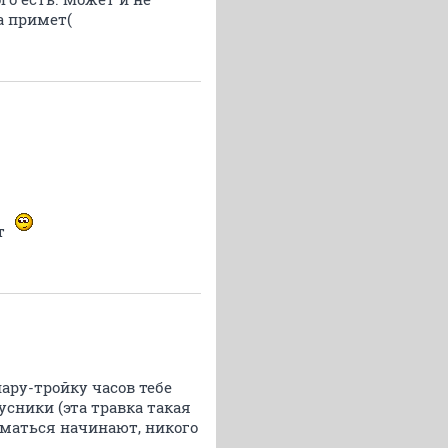
ла примет(
ит
ару-тройку часов тебе
сники (эта травка такая
иматься начинают, никого