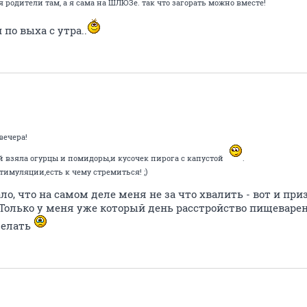
я родители там, а я сама на ШЛЮЗе. так что загорать можно вместе!
и по выха с утра..
вечера!
ой взяла огурцы и помидоры,и кусочек пирога с капустой
.
стимуляции,есть к чему стремиться! ;)
ло, что на самом деле меня не за что хвалить - вот и при
 Только у меня уже который день расстройство пищеварен
делать