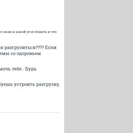
е знаю в какой угол бежать и что
ся разгрузиться???? Если
лемы со здоровьем
мочь тебе . Будь
буешь устроить разгрузку,