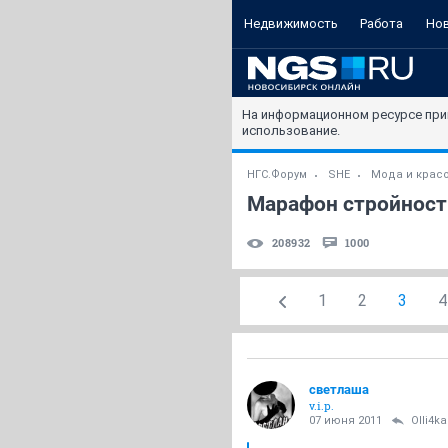
Недвижимость
Работа
Но
На информационном ресурсе при
использование.
НГС.Форум
SHE
Мода и крас
Марафон стройности
208932
1000
1
2
3
4
светлаша
v.i.p.
07 июня 2011
Olli4ka