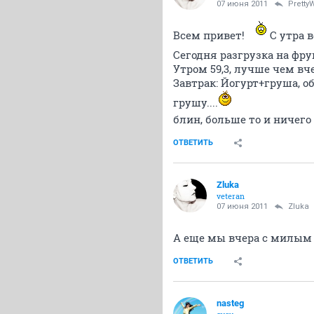
07 июня 2011
Prett
Всем привет!
С утра в
Сегодня разгрузка на фру
Утром 59,3, лучше чем вче
Завтрак: Йогурт+груша, о
грушу....
блин, больше то и ничего
ОТВЕТИТЬ
Zluka
veteran
07 июня 2011
Zluka
А еще мы вчера с милым 
ОТВЕТИТЬ
nasteg