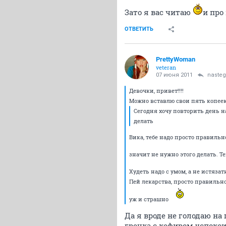
Зато я вас читаю
и про
ОТВЕТИТЬ
PrettyWoman
veteran
07 июня 2011
nasteg
Девочки, привет!!!!
Можно вставлю свои пять копее
Сегодня хочу повторить день н
делать
Вика, тебе надо просто правильн
значит не нужно этого делать. Т
Худеть надо с умом, а не истяза
Пей лекарства, просто правильно 
уж и страшно
Да я вроде не голодаю на 
гречка с кефиром успокои