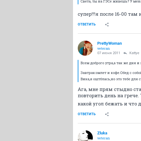
Света, ты на ГЭСе живешь? У мен
супер!!!я после 16-00 там 
ОТВЕТИТЬ
PrettyWoman
veteran
07 июня 2011
Kattye
Всем доброго утра,а так же дня и 
Завтрак:омлет и кофе.Обед с соб
Вика,я оштблась,но это тебе для 
Ага, мне прям стыдно ста
повторить день на грече.
какой угол бежать и что 
ОТВЕТИТЬ
Zluka
veteran