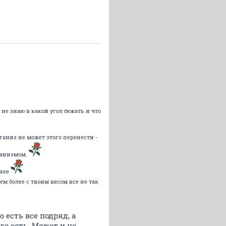
не знаю в какой угол бежать и что
ганиз не может этого перенести -
рганизмом.
мнее
ем более с твоим весом все не так
 есть все подряд, а
го есть. Может и не