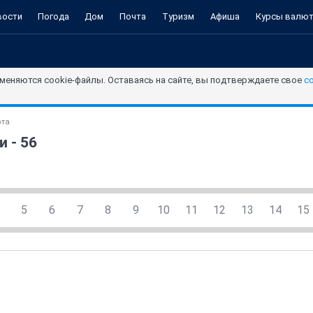
вости
Погода
Дом
Почта
Туризм
Афиша
Курсы валю
меняются cookie-файлы. Оставаясь на сайте, вы подтверждаете свое
с
ота
 - 56
5
6
7
8
9
10
11
12
13
14
15