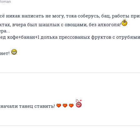
yWoman
сё никак написать не могу, тока соберусь, бац, работы пр
ктах, вчера был шашлык с овощами, без алкоголя!
ра...
бед кофе+банан+1 долька прессованых фруктов с отрубями 
 нет!
начали танец ставить!