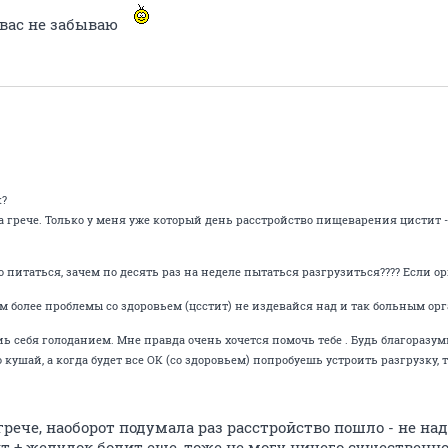
 вас не забываю
к?
а грече. Только у меня уже который день расстройство пищеварения цистит - 
о питаться, зачем по десять раз на неделе пытаться разгрузиться???? Если ор
ем более проблемы со здоровьем (цсстит) не издевайся над и так больным о
тиь себя голоданием. Мне правда очень хочется помочь тебе . Будь благоразу
кушай, а когда будет все ОК (со здоровьем) попробуешь устроить разгрузку, т
грече, наоборот подумала раз расстройство пошло - не надо
т + желудок болит еще, тоже не могу ничего существенно