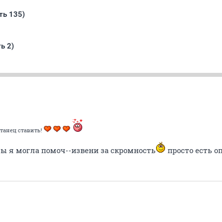
ть 135)
ь 2)
танец ставить!
 я могла помоч--извени за скромность
просто есть оп