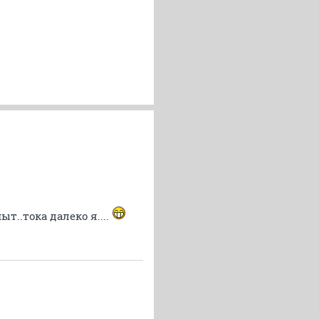
ыт..тока далеко я....