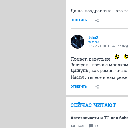
Даша, поздравляю.- это 
ОТВЕТИТЬ
JuliaX
veteran
07 июня 2011
nasteg
Привет, девульки
Завтрак - греча с молоком
Дашуль
, как романтичн
Настя
, ты всё к нам реже
ОТВЕТИТЬ
СЕЙЧАС ЧИТАЮТ
Автозапчасти и ТО для Suba
1201
17