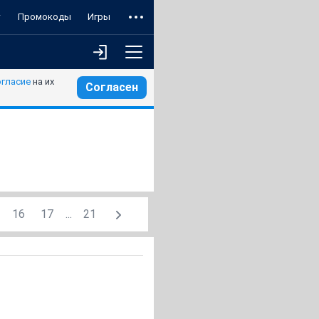
т
Промокоды
Игры
огласие
на их
Согласен
16
17
...
21