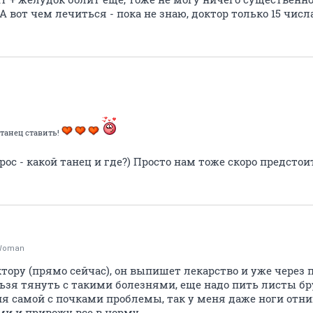
 А вот чем лечиться - пока не знаю, доктор только 15 чис
танец ставить!
с - какой танец и где?) Просто нам тоже скоро предсто
yWoman
тору (прямо сейчас), он выпишет лекарство и уже через п
ьзя тянуть с такими болезнями, еще надо пить листы бру
еня самой с почками проблемы, так у меня даже ноги отн
ами и привожу все в норму.