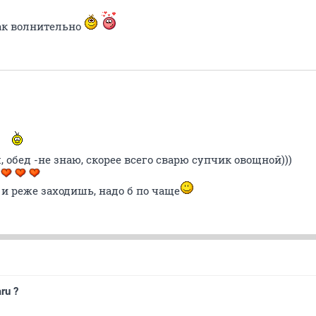
так волнительно
, обед -не знаю, скорее всего сварю супчик овощной)))
о
 и реже заходишь, надо б по чаще
ru ?