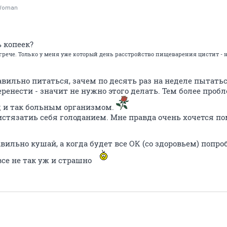
yWoman
 копеек?
грече. Только у меня уже который день расстройство пищеварения цистит - н
равильно питаться, зачем по десять раз на неделе пытать
еренести - значит не нужно этого делать. Тем более проб
ад и так больным организмом.
 истязатиь себя голоданием. Мне правда очень хочется по
авильно кушай, а когда будет все ОК (со здоровьем) попро
все не так уж и страшно