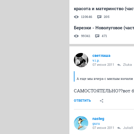
красота и материнство (час
120646
205
Березки - Новолуговое (част
99341
471
светлаша
v.i.p.
07 июня 2011
Zluka
А еще мы вчера с милым начали 
САМОСТОЯТЕЛЬНО??вот бы
ОТВЕТИТЬ
nasteg
guru
07 июня 2011
JuliaX