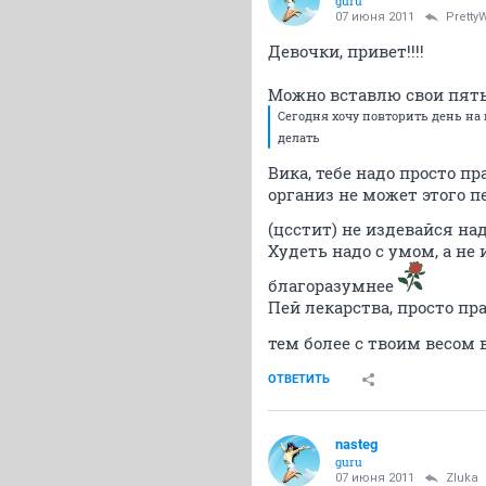
guru
07 июня 2011
Prett
Девочки, привет!!!!
Можно вставлю свои пять
Сегодня хочу повторить день на 
делать
Вика, тебе надо просто п
организ не может этого п
(цсстит) не издевайся н
Худеть надо с умом, а не
благоразумнее
Пей лекарства, просто пр
тем более с твоим весом 
ОТВЕТИТЬ
nasteg
guru
07 июня 2011
Zluka