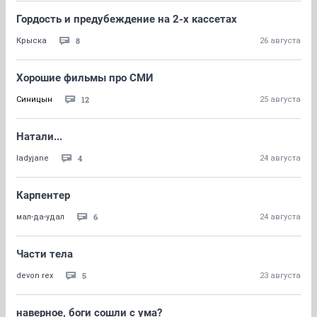
Гордость и предубеждение на 2-х кассетах
8
Крыска
26 августа
Хорошие фильмы про СМИ
12
Синицын
25 августа
Натали...
4
ladyjane
24 августа
Карпентер
6
мал-да-удал
24 августа
Части тела
5
devon rex
23 августа
наверное, боги сошли с ума?