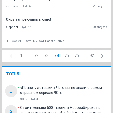
9
sosnovka
21 августа
Скрытая реклама в кино!
13
elephant
20 августа
НГС.Форум
Отдых Досуг Развлечения
1
...
72
73
74
75
76
...
92
ТОП 5
«Привет, детишки!» Чего вы не знали о самом
1
страшном сериале 90-х
0
3
Стоит меньше 500 тысяч: в Новосибирске на
2
торги выставили серый Infiniti — его заложил