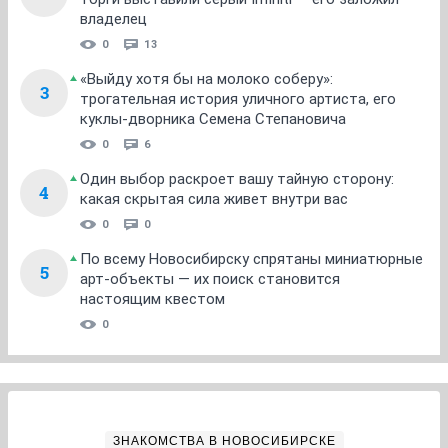
владелец
0
13
«Выйду хотя бы на молоко соберу»:
3
трогательная история уличного артиста, его
куклы-дворника Семена Степановича
0
6
Один выбор раскроет вашу тайную сторону:
4
какая скрытая сила живет внутри вас
0
0
По всему Новосибирску спрятаны миниатюрные
5
арт-объекты — их поиск становится
настоящим квестом
0
ЗНАКОМСТВА В НОВОСИБИРСКЕ