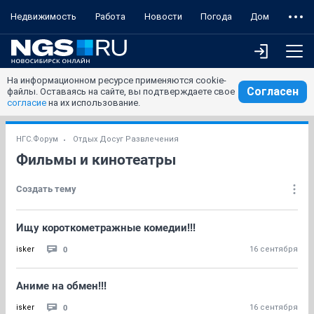
Недвижимость
Работа
Новости
Погода
Дом
На информационном ресурсе применяются cookie-
Согласен
файлы. Оставаясь на сайте, вы подтверждаете свое
согласие
на их использование.
НГС.Форум
Отдых Досуг Развлечения
Фильмы и кинотеатры
Создать тему
Ищу короткометражные комедии!!!
0
isker
16 сентября
Аниме на обмен!!!
0
isker
16 сентября