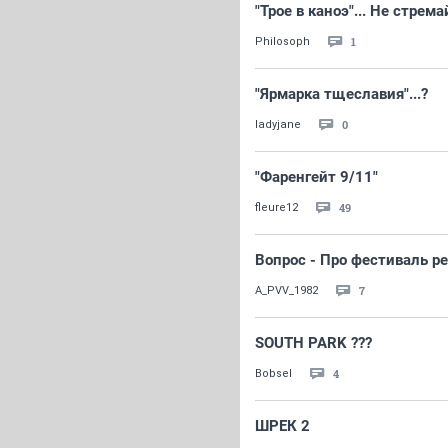
"Трое в каноэ"... Не стремай
1
Philosoph
"Ярмарка тщеславия"...?
0
ladyjane
"Фаренгейт 9/11"
49
fleure12
Вопрос - Про фестиваль р
7
A_PVV_1982
SOUTH PARK ???
4
Bobsel
ШРЕК 2