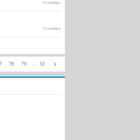
16 ноября
15 ноября
7
78
79
...
92