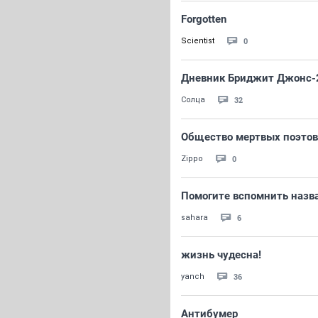
Forgotten
0
Scientist
Дневник Бриджит Джонс-
32
Солца
Общество мертвых поэтов
0
Zippo
Помогите вспомнить назва
6
sahara
жизнь чудесна!
36
yanch
Антибумер