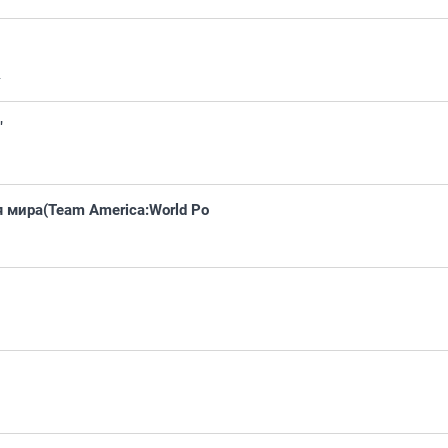
1
"
мира(Team America:World Po