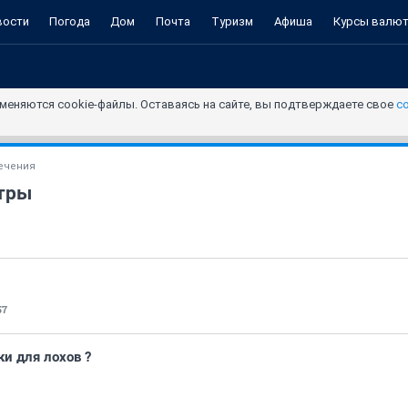
вости
Погода
Дом
Почта
Туризм
Афиша
Курсы валю
меняются cookie-файлы. Оставаясь на сайте, вы подтверждаете свое
с
ечения
тры
57
ки для лохов ?