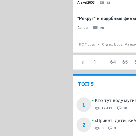
61
Alexei2003
"Рекрут" и подобные фил
20
Солца
НГС.Форум
Отдых Досуг Развл
1
...
64
65
ТОП 5
Кто тут воду мути
1
17 411
28
«Привет, детишки!
2
0
3