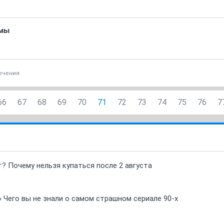
ьмы
ечения
66
67
68
69
70
71
72
73
74
75
76
7
т? Почему нельзя купаться после 2 августа
» Чего вы не знали о самом страшном сериале 90-х