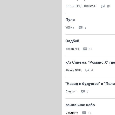
15
БОЛЬШАЯ_ШВОЛОЧЬ
Пуля
1
YESka
Олдбой
15
devon rex
к/з Синема. "Романс Х" где
6
Alexey-NSK
"Назад в будущее" и "Пол
7
Djeyson
ванильное небо
11
OkSunny