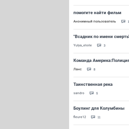
помогите найти фильм
Анонимный пользователь
"Всадник по имени смерть
3
Yulya_eloile
Команда Америка:Полиция 
8
Лaнс
Таинственная река
5
sandro
Боулинг для Колумбины
11
fleure12