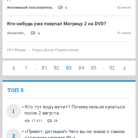
6
Анонимный пользователь
02 июля
Кто-нибудь уже покупал Матрицу 2 на DVD?
6
Alexander_
01 июля
НГС.Форум
Отдых Досуг Развлечения
1
...
81
82
83
84
85
...
92
ТОП 5
Кто тут воду мутит? Почему нельзя купаться
1
после 2 августа
17 411
28
«Привет, детишки!» Чего вы не знали о самом
2
страшном сериале 90-х