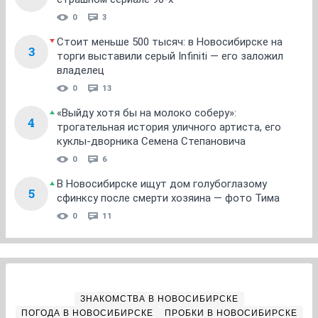
0
3
Стоит меньше 500 тысяч: в Новосибирске на
3
торги выставили серый Infiniti — его заложил
владелец
0
13
«Выйду хотя бы на молоко соберу»:
4
трогательная история уличного артиста, его
куклы-дворника Семена Степановича
0
6
В Новосибирске ищут дом голубоглазому
5
сфинксу после смерти хозяина — фото Тима
0
11
ЗНАКОМСТВА В НОВОСИБИРСКЕ
ПОГОДА В НОВОСИБИРСКЕ
ПРОБКИ В НОВОСИБИРСКЕ