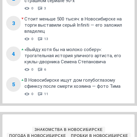
страшном сериале 90-х
0
3
Стоит меньше 500 тысяч: в Новосибирске на
3
торги выставили серый Infiniti — его заложил
владелец
0
13
«Выйду хотя бы на молоко соберу»:
4
трогательная история уличного артиста, его
куклы-дворника Семена Степановича
0
6
В Новосибирске ищут дом голубоглазому
5
сфинксу после смерти хозяина — фото Тима
0
11
ЗНАКОМСТВА В НОВОСИБИРСКЕ
ПОГОДА В НОВОСИБИРСКЕ
ПРОБКИ В НОВОСИБИРСКЕ