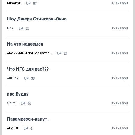
87
Mihansk
07 января
Шоу Джери Стингера -Окна
21
Urik
06 января
На что надеемся
24
Анонимный пользователь
06 января
Что НГС для вас???
33
AirPlaY
06 января
про Будду
61
Spirit
05 января
Парамрезон-капут.
4
August
05 января