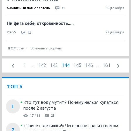
11
Анонимный пользователь
30 декабря
Ни фига себе, откровенность.....
41
Углоб
27 декабря
НГС.Форум
Основные форумы
1
...
142
143
144
145
146
...
161
ТОП 5
Кто тут воду мутит? Почему нельзя купаться
1
после 2 августа
17 411
28
«Привет, детишки!» Чего вы не знали о самом
2