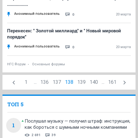
.................
Анонимный пользователь
0
20 марта
Перенесен: '' Золотой миллиард'' и '' Новый мировой
порядок''
Анонимный пользователь
0
20 марта
НГС.Форум
Основные форумы
1
...
136
137
138
139
140
...
161
ТОП 5
Послушал музыку — получил штраф: инструкция,
1
как бороться с шумными ночными компаниями
2 691
39