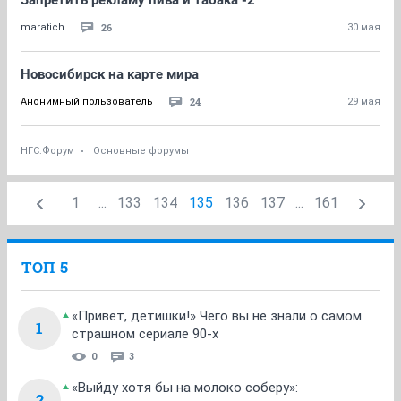
Запретить рекламу пива и табака -2
26
maratich
30 мая
Новосибирск на карте мира
24
Анонимный пользователь
29 мая
НГС.Форум
Основные форумы
1
...
133
134
135
136
137
...
161
ТОП 5
«Привет, детишки!» Чего вы не знали о самом
1
страшном сериале 90-х
0
3
«Выйду хотя бы на молоко соберу»:
2