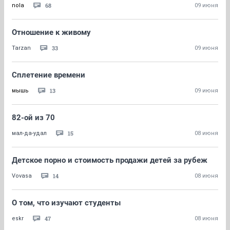
68
nola
09 июня
Отношение к живому
33
Tarzan
09 июня
Сплетение времени
13
мышь
09 июня
82-ой из 70
15
мал-да-удал
08 июня
Детское порно и стоимость продажи детей за рубеж
14
Vovasa
08 июня
О том, что изучают студенты
47
eskr
08 июня