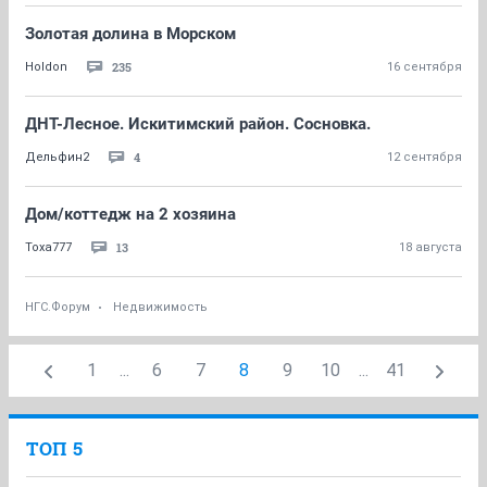
Золотая долина в Морском
235
Holdon
16 сентября
ДНТ-Лесное. Искитимский район. Сосновка.
4
Дельфин2
12 сентября
Дом/коттедж на 2 хозяина
13
Toxa777
18 августа
НГС.Форум
Недвижимость
1
...
6
7
8
9
10
...
41
ТОП 5