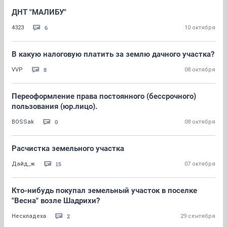
ДНТ "МАЛИБУ"
6
4323
10 октября
В какую налоговую платить за землю дачного участка?
8
VVP
08 октября
Переоформление права постоянного (бессрочного)
пользования (юр.лицо).
0
BOSSak
08 октября
Расчистка земельного участка
15
Дайд_ж
07 октября
Кто-нибудь покупал земельный участок в поселке
"Весна" возле Шадрихи?
2
Нескладеха
29 сентября