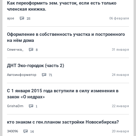
Как переоформить зем. участок, если есть только
членская книжка.
25
ajoe
06 февраля
Оформление в собственность участка и построенного
на нём дома
8
Семечка_
31 января
ДНТ Эко-городок (часть 2)
71
Автоинформатор
24 января
С 1 января 2015 года вступили в силу изменения в
закон «О недрах»
1
GrishaDm
22 января
кто знаком с ген.планом застройки Новосибирска?
14
340096
20 января