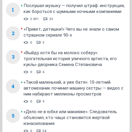
Послушал музыку — получил штраф: инструкция,
1
как бороться с шумными ночными компаниями
2 691
35
«Привет, детишки!» Чего вы не знали о самом
2
страшном сериале 90-х
0
3
«Выйду хотя бы на молоко соберу»:
3
трогательная история уличного артиста, его
куклы-дворника Семена Степановича
0
6
«Такой маленький, а уже батя»: 10-летний
4
автомеханик починил машину сестры — видео с
ним набирают миллионы просмотров
0
9
«Дело не в юбке или макияже». Следователь
5
объяснил, кто чаще становится жертвой
изнасилования
0
58