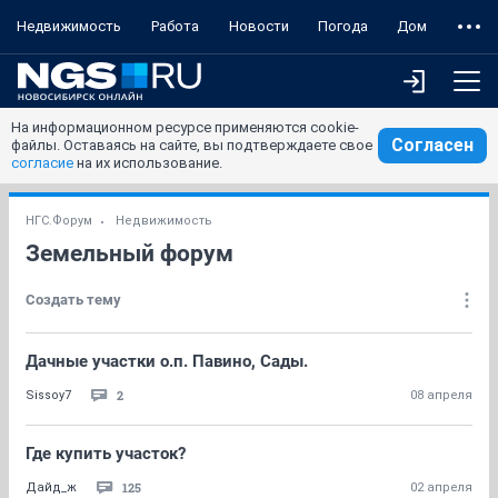
Недвижимость
Работа
Новости
Погода
Дом
На информационном ресурсе применяются cookie-
Согласен
файлы. Оставаясь на сайте, вы подтверждаете свое
согласие
на их использование.
НГС.Форум
Недвижимость
Земельный форум
Создать тему
Дачные участки о.п. Павино, Сады.
2
Sissoy7
08 апреля
Где купить участок?
125
Дайд_ж
02 апреля