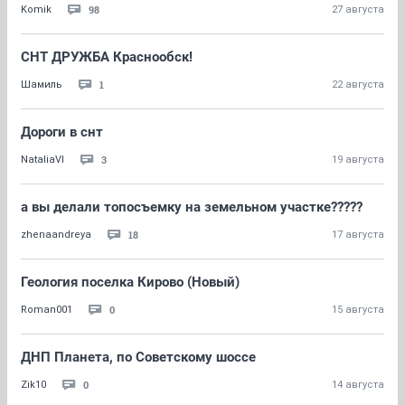
98
Komik
27 августа
СНТ ДРУЖБА Краснообск!
1
Шамиль
22 августа
Дороги в снт
3
NataliaVl
19 августа
а вы делали топосъемку на земельном участке?????
18
zhenaandreya
17 августа
Геология поселка Кирово (Новый)
0
Roman001
15 августа
ДНП Планета, по Советскому шоссе
0
Zik10
14 августа