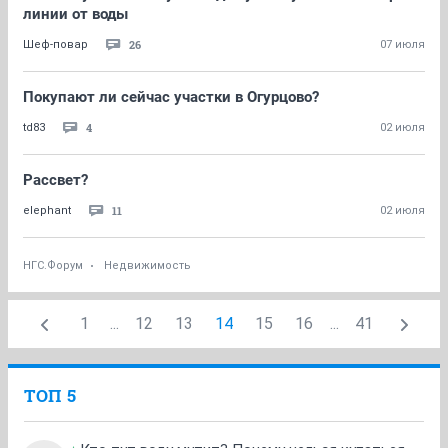
линии от воды
26
Шеф-повар
07 июля
Покупают ли сейчас участки в Огурцово?
4
td83
02 июля
Рассвет?
11
elephant
02 июля
НГС.Форум
Недвижимость
1
...
12
13
14
15
16
...
41
ТОП 5