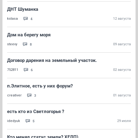
ДНТ Шуманка
4
kstasa
12 августа
Дом на берегу моря
8
steevy
09 августа
Договор дарения на земельный участок.
6
752811
02 августа
п.Элитное, есть у них форум?
3
creativer
01 августа
есть кто из Светлогорья ?
5
idedyuk
29 июля
Кто менял статус земли? ХЕЛП)