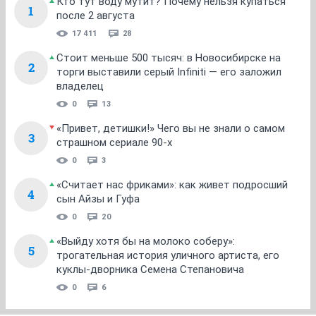
Кто тут воду мутит? Почему нельзя купаться
1
после 2 августа
17 411
28
Стоит меньше 500 тысяч: в Новосибирске на
2
торги выставили серый Infiniti — его заложил
владелец
0
13
«Привет, детишки!» Чего вы не знали о самом
3
страшном сериале 90-х
0
3
«Считает нас фриками»: как живет подросший
4
сын Айзы и Гуфа
0
20
«Выйду хотя бы на молоко соберу»:
5
трогательная история уличного артиста, его
куклы-дворника Семена Степановича
0
6