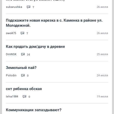
7
subarushka
26 июля
Подскажите новая нарезка в с. Каменка в районе ул.
Молодежной.
7
змей75
26 июля
Как продать дом/дачу в деревне
14
DmNSK
25 июля
Земельный пай?
0
Polodin
24 июля
снт рябинка обская
0
leha1984
19 июля
Коммуникации запаздывают?