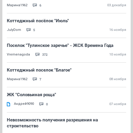
6
Марина1962
03 декабря
Коттеджный посёлок "Июль"
5
JulyDom
16 ноября
Поселок "Тулинское заречье" - ЖСК Времена Года
372
Vremenagoda
10 ноября
Коттеджный поселок "Благое"
7
Марина1962
08 ноября
ЖК "Соловьиная роща"
Андрей9090
0
07 ноября
Невозможность получения разрешения на
строительство