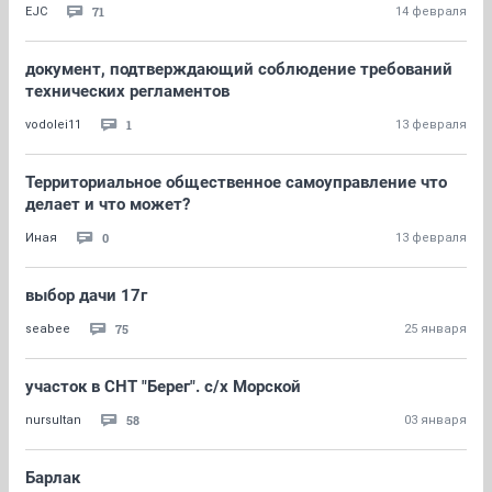
71
EJC
14 февраля
документ, подтверждающий соблюдение требований
технических регламентов
1
vodolei11
13 февраля
Территориальное общественное самоуправление что
делает и что может?
0
Иная
13 февраля
выбор дачи 17г
75
seabee
25 января
участок в СНТ "Берег". с/х Морской
58
nursultan
03 января
Барлак