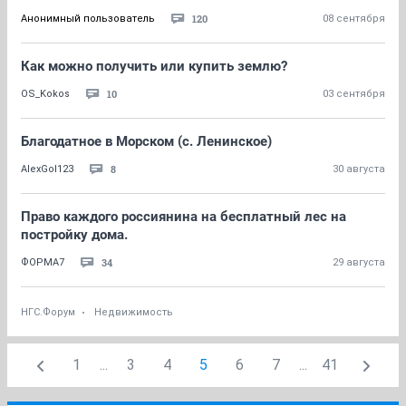
120
Анонимный пользователь
08 сентября
Как можно получить или купить землю?
10
OS_Kokos
03 сентября
Благодатное в Морском (с. Ленинское)
8
AlexGol123
30 августа
Право каждого россиянина на бесплатный лес на
постройку дома.
34
ФОРМА7
29 августа
НГС.Форум
Недвижимость
1
...
3
4
5
6
7
...
41