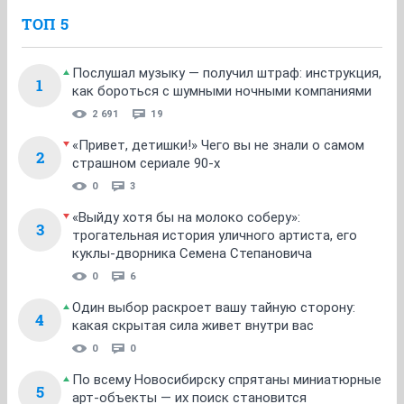
ТОП 5
Послушал музыку — получил штраф: инструкция,
1
как бороться с шумными ночными компаниями
2 691
19
«Привет, детишки!» Чего вы не знали о самом
2
страшном сериале 90-х
0
3
«Выйду хотя бы на молоко соберу»:
3
трогательная история уличного артиста, его
куклы-дворника Семена Степановича
0
6
Один выбор раскроет вашу тайную сторону:
4
какая скрытая сила живет внутри вас
0
0
По всему Новосибирску спрятаны миниатюрные
5
арт-объекты — их поиск становится