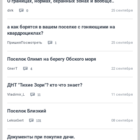
О границах, нормах, охранных зонах и вообще..
0
dirk
25 сентября
а как борятся в вашем поселке с гоняющими на
квардроциклах?
1
ПришелПосмотреть
25 сентября
Поселок Олимп на берегу Обского моря
4
ОлегТ
22 сентября
ДНТ "Тихие Зори"? кто что знает?
11
Vladimir_L
11 сентября
Поселок Близкий
131
LeksxGert
08 сентября
Документы при покупке дачи.