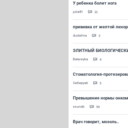
У ребенка болит нога
21
julia81
прививка от желтой лихо
3
dudalma
ЭЛИТНЫЙ БИОЛОГИЧЕСКИ
4
Batareyka
Стоматология-протезиров
5
Сибиpyak
Превышение нормы онком
59
soundb
Врач говорит, мозоль..