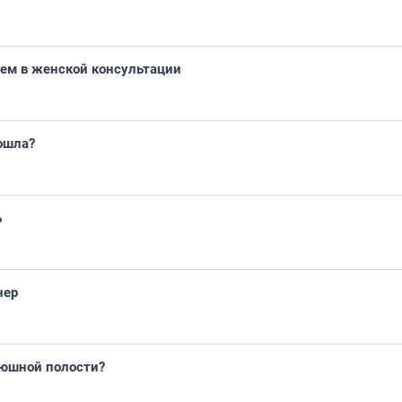
ием в женской консультации
пошла?
ь
нер
рюшной полости?