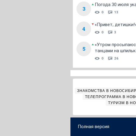
Погода 30 июля ук
3
0
13
«Привет, детишки!
4
0
3
«Утром просыпаюсь
5
танцами на шпильк
0
26
ЗНАКОМСТВА В НОВОСИБИ
ТЕЛЕПРОГРАММА В НО
ТУРИЗМ В Н
Полная версия