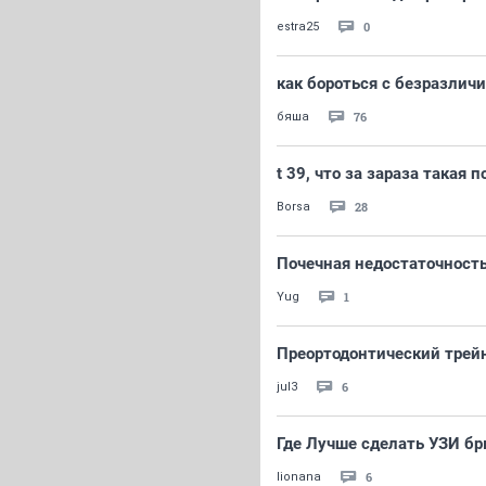
0
estra25
как бороться с безразлич
76
бяша
t 39, что за зараза такая 
28
Borsa
Почечная недостаточност
1
Yug
Преортодонтический трей
6
jul3
Где Лучше сделать УЗИ б
6
lionana