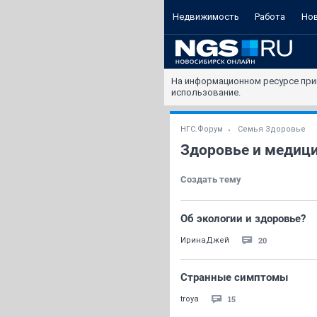
Недвижимость
Работа
Но
На информационном ресурсе при
использование.
НГС.Форум
Семья Здоровье
Здоровье и медиц
Создать тему
Об экологии и здоровье?
20
ИринаДжей
Странные симптомы
15
troya