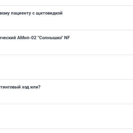
ивому пациенту с щитовидкой
ический АМнп-02 "Солнышко" NF
тинговый ход или?