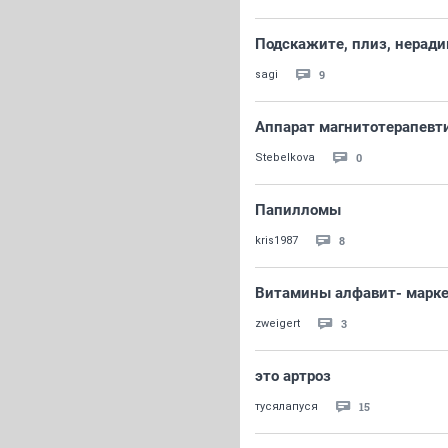
Подскажите, плиз, нерад
9
sagi
Аппарат магнитотерапевт
0
Stebelkova
Папилломы
8
kris1987
Витамины алфавит- марке
3
zweigert
это артроз
15
тусялапуся