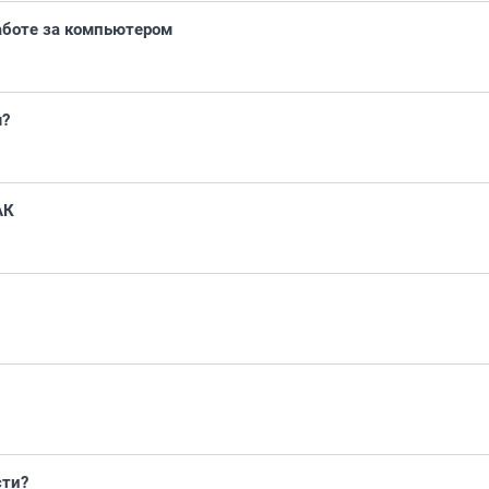
аботе за компьютером
я?
АК
сти?