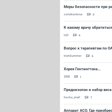
Меры безопасности при р
0
constructorus
К какому врачу обратитьс
6
IzZi
Вопрос к терапевтам по О
6
IrishSummer
Хорея Гентингтона...
1
2920
Преднизолон и набор веса
7
hochu_znat'
Аппарат АСО. Где приобре