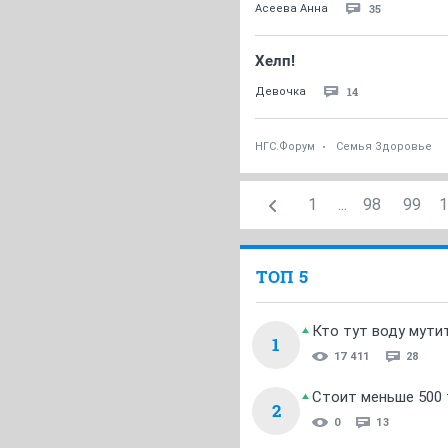
35
Асеева Анна
Хелп!
14
Девочка
НГС.Форум
Семья Здоровье
1
...
98
99
1
ТОП 5
Кто тут воду мути
1
17 411
28
Стоит меньше 500 т
2
0
13