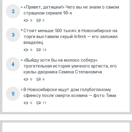
«Привет, детишки!» Чего вы не знали о самом
2
страшном сериале 90-х
0
3
Стоит меньше 500 тысяч: в Новосибирске на
3
торги выставили серый Infiniti — его заложил
владелец
0
13
«Выйду хотя бы на молоко соберу»:
4
трогательная история уличного артиста, его
куклы-дворника Семена Степановича
0
6
В Новосибирске ищут дом голубоглазому
5
сфинксу после смерти хозяина — фото Тима
0
11