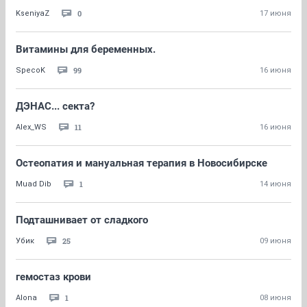
0
KseniyaZ
17 июня
Витамины для беременных.
99
SpecoK
16 июня
ДЭНАС... секта?
11
Alex_WS
16 июня
Остеопатия и мануальная терапия в Новосибирске
1
Muad Dib
14 июня
Подташнивает от сладкого
25
Убик
09 июня
гемостаз крови
1
Alona
08 июня