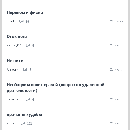
Перелом и физио
18
brod
28 июня
Отек ноги
5
sama_07
27 июня
Не пить!
5
Alexcrv
27 июня
Необходим совет врачей (вопрос по удаленной
деятельности)
4
newmen
23 июня
причины худобы
101
shnel
23 июня