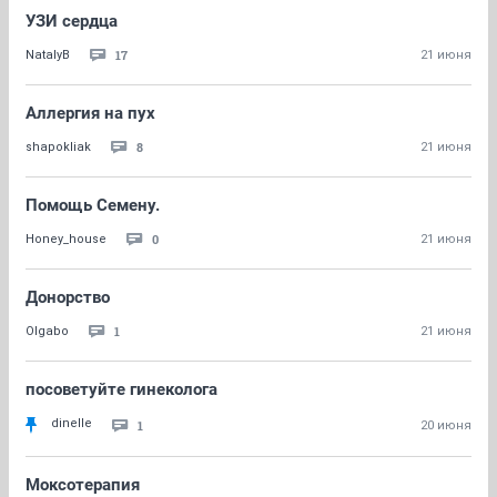
УЗИ сердца
17
NatalyB
21 июня
Аллергия на пух
8
shapokliak
21 июня
Помощь Семену.
0
Honey_house
21 июня
Донорство
1
Olgabo
21 июня
посоветуйте гинеколога
dinelle
1
20 июня
Моксотерапия