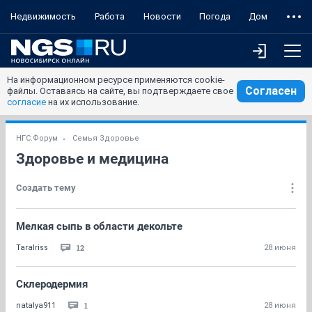
Недвижимость
Работа
Новости
Погода
Дом
На информационном ресурсе применяются cookie-
Согласен
файлы. Оставаясь на сайте, вы подтверждаете свое
согласие
на их использование.
НГС.Форум
Семья Здоровье
Здоровье и медицина
Создать тему
Мелкая сыпь в области декольте
12
TaraIriss
28 июня
Склеродермия
1
natalya911
28 июня