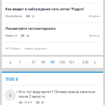
Как вводит в заблуждение сеть аптек "Радуга"
13
Chuck_Norris
08 июня
Посоветуйте гастоэнтеролога
33
Vlada_13
08 июня
НГС.Форум
Семья Здоровье
1
...
97
98
99
100
101
...
240
ТОП 5
Кто тут воду мутит? Почему нельзя купаться
1
после 2 августа
17 411
28