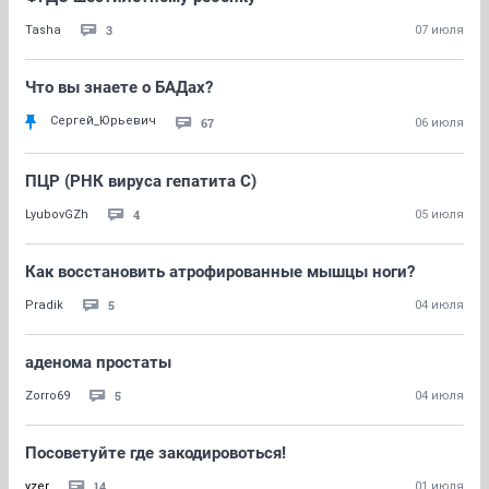
3
Tasha
07 июля
Что вы знаете о БАДах?
Сергей_Юрьевич
67
06 июля
ПЦР (РНК вируса гепатита С)
4
LyubovGZh
05 июля
Как восстановить атрофированные мышцы ноги?
5
Pradik
04 июля
аденома простаты
5
Zorro69
04 июля
Посоветуйте где закодировоться!
14
yzer
01 июля