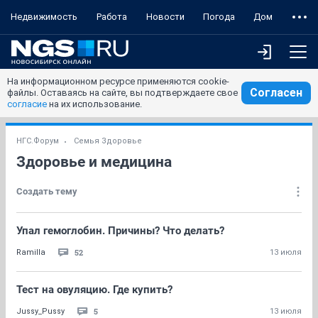
Недвижимость
Работа
Новости
Погода
Дом
На информационном ресурсе применяются cookie-
Согласен
файлы. Оставаясь на сайте, вы подтверждаете свое
согласие
на их использование.
НГС.Форум
Семья Здоровье
Здоровье и медицина
Создать тему
Упал гемоглобин. Причины? Что делать?
52
Ramilla
13 июля
Тест на овуляцию. Где купить?
5
Jussy_Pussy
13 июля