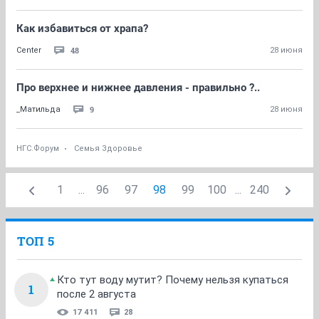
Как избавиться от храпа?
48
Center
28 июня
Про верхнее и нижнее давления - правильно ?..
9
_Матильда
28 июня
НГС.Форум
Семья Здоровье
1
...
96
97
98
99
100
...
240
ТОП 5
Кто тут воду мутит? Почему нельзя купаться
1
после 2 августа
17 411
28