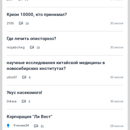
Креон 10000, кто принимал?
10
2105
30 июня
Где лечить описторхоз?
10
rezjabcheg
30 июня
научные исследования китайской медицины в
новосибирских институтах?
0
ulloi07
30 июня
Укус насекомого!
3
Dikaia
30 июня
Корпорация "Ли Вест"
Ученик54
21
28 июня