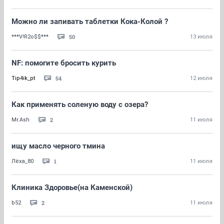
Можно ли запивать таблетки Кока-Колой ?
50
***V!R2o$$***
13 июля
NF: помогите бросить курить
54
Tip4ik_pt
12 июля
Как применять соленую воду с озера?
2
Mr.Ash
11 июля
ищу масло черного тмина
1
Лёха_80
11 июля
Клиника Здоровье(на Каменской)
2
b52
11 июля