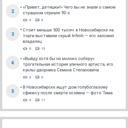
«Привет, детишки!» Чего вы не знали о самом
2
страшном сериале 90-х
0
3
Стоит меньше 500 тысяч: в Новосибирске на
3
торги выставили серый Infiniti — его заложил
владелец
0
13
«Выйду хотя бы на молоко соберу»:
4
трогательная история уличного артиста, его
куклы-дворника Семена Степановича
0
6
В Новосибирске ищут дом голубоглазому
5
сфинксу после смерти хозяина — фото Тима
0
11