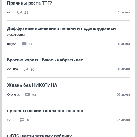
Причины роста ТТГ?
24
ver
11 июля
Диффузные изменения печени и поджелудочной
железы
17
troy54
10 июля
Бросаю курить. Боюсь набрать вес.
20
dollika
08 июля
Жизнь без НИКОТИНА
63
Cypress
08 июля
нужен хороший гинеколог-онколог
8
2712
07 июля
ФГДС шестилетнему ребенку