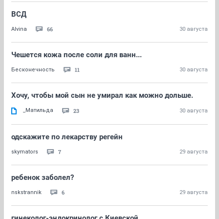
ВСД
66
Alvina
30 августа
Чешется кожа после соли для ванн...
11
Бесконечность
30 августа
Хочу, чтобы мой сын не умирал как можно дольше.
_Матильда
23
30 августа
одскажите по лекарству регейн
7
skymators
29 августа
ребенок заболел?
6
nskstrannik
29 августа
гинеколог-эндокринолог с Киевской