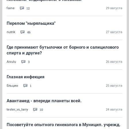
12
faine
29 августа
Перелом "ныряльщика"
46
nutrik
27 августа
Где принимают бутылочки от борного и салицилового
спирта и другие?
3
Aisulu
26 августа
Глазная инфекция
1
Ельцин
25 августа
Авантамед - впереди планеты всей.
10
tester_vs_larry
24 августа
Посоветуйте опытного гинеколога в Муницип. учрежд.