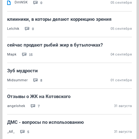
DmNSK
0
05 сентября
клииники, в которы делают коррекцию зрения
0
Lelchik
05 сентября
сейчас продают рыбий жир в бутылочках?
15
Mapk
04 сентября
Зуб мудрости
8
Midsummer
01 сентября
Отзывы о ЖК на Котовского
7
angelohek
31 августа
ДМС - вопросы по использованию
5
_Alf_
31 августа