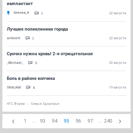
имплантант
Аленка_А
1
22 августа
Лучшие поликлиники города
1
ambient
22 августа
Срочно нужна кровь! 2-я отрицательная
3
_Michael_
20 августа
Боль в районе копчика
4
SKALA60
19 августа
НГС.Форум
Семья Здоровье
1
...
93
94
95
96
97
...
240