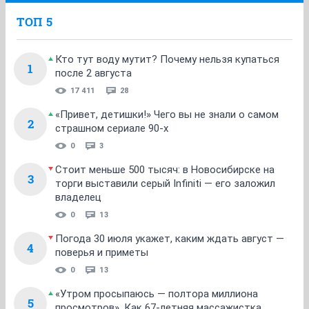
ТОП 5
Кто тут воду мутит? Почему нельзя купаться
1
после 2 августа
17 411
28
«Привет, детишки!» Чего вы не знали о самом
2
страшном сериале 90-х
0
3
Стоит меньше 500 тысяч: в Новосибирске на
3
торги выставили серый Infiniti — его заложил
владелец
0
13
Погода 30 июля укажет, каким ждать август —
4
поверья и приметы
0
13
«Утром просыпаюсь — полтора миллиона
5
просмотров». Как 67-летняя массажистка