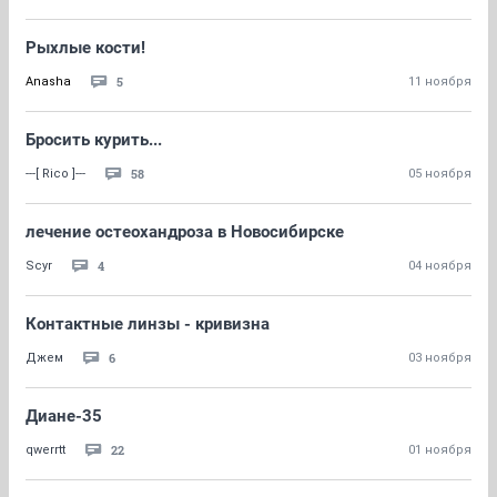
Рыхлые кости!
5
Anasha
11 ноября
Бросить курить...
58
---[ Rico ]---
05 ноября
лечение остеохандроза в Новосибирске
4
Scyr
04 ноября
Контактные линзы - кривизна
6
Джем
03 ноября
Диане-35
22
qwerrtt
01 ноября