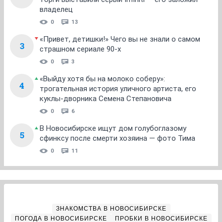
владелец
0
13
«Привет, детишки!» Чего вы не знали о самом
3
страшном сериале 90-х
0
3
«Выйду хотя бы на молоко соберу»:
4
трогательная история уличного артиста, его
куклы-дворника Семена Степановича
0
6
В Новосибирске ищут дом голубоглазому
5
сфинксу после смерти хозяина — фото Тима
0
11
ЗНАКОМСТВА В НОВОСИБИРСКЕ
ПОГОДА В НОВОСИБИРСКЕ
ПРОБКИ В НОВОСИБИРСКЕ