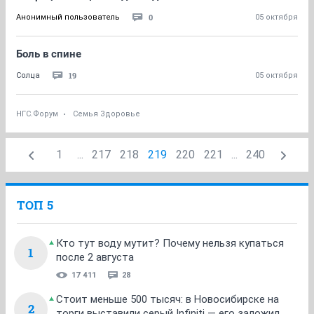
0
Анонимный пользователь
05 октября
Боль в спине
19
Солца
05 октября
НГС.Форум
Семья Здоровье
1
...
217
218
219
220
221
...
240
ТОП 5
Кто тут воду мутит? Почему нельзя купаться
1
после 2 августа
17 411
28
Стоит меньше 500 тысяч: в Новосибирске на
2
торги выставили серый Infiniti — его заложил