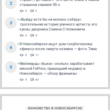
2
страшном сериале 90-х
0
3
«Выйду хотя бы на молоко соберу»:
3
трогательная история уличного артиста, его
куклы-дворника Семена Степановича
0
6
В Новосибирске ищут дом голубоглазому
4
сфинксу после смерти хозяина — фото Тима
0
11
Миллиарды «Быка»: сколько зарабатывает
5
мясной FixPrice, пришедший недавно в
Новосибирск — обзор франшизы
0
63
ЗНАКОМСТВА В НОВОСИБИРСКЕ