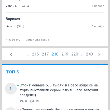
4
VanniЛЬ
16 ноября
Варикоз
0
Lissa
15 ноября
НГС.Форум
Семья Здоровье
1
...
216
217
218
219
220
...
240
ТОП 5
Стоит меньше 500 тысяч: в Новосибирске на
1
торги выставили серый Infiniti — его заложил
владелец
0
13
«Привет, детишки!» Чего вы не знали о самом