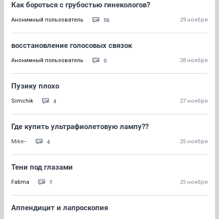
Как бороться с грубостью гинекологов?
56
Анонимный пользователь
29 ноября
восстановление голосовых связок
0
Анонимный пользователь
28 ноября
Пузику плохо
4
Simchik
27 ноября
Где купить ультрафиолетовую лампу??
4
Mike--
25 ноября
Тени под глазами
7
Fatima
25 ноября
Аппендицит и лапроскопия