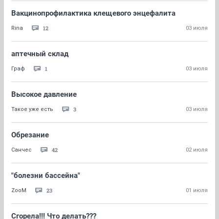
Вакцинопрофилактика клещевого энцефалита
12
Rina
03 июля
аптечный склад
1
Граф
03 июля
Высокое давление
3
Такое уже есть
03 июля
Обрезание
42
Санчес
02 июля
"болезни бассейна"
23
ZooM
01 июля
Сгорела!!! Что делать???