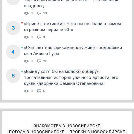
владелец
0
13
«Привет, детишки!» Чего вы не знали о самом
3
страшном сериале 90-х
0
3
«Считает нас фриками»: как живет подросший
4
сын Айзы и Гуфа
0
20
«Выйду хотя бы на молоко соберу»:
5
трогательная история уличного артиста, его
куклы-дворника Семена Степановича
0
6
ЗНАКОМСТВА В НОВОСИБИРСКЕ
ПОГОДА В НОВОСИБИРСКЕ
ПРОБКИ В НОВОСИБИРСКЕ