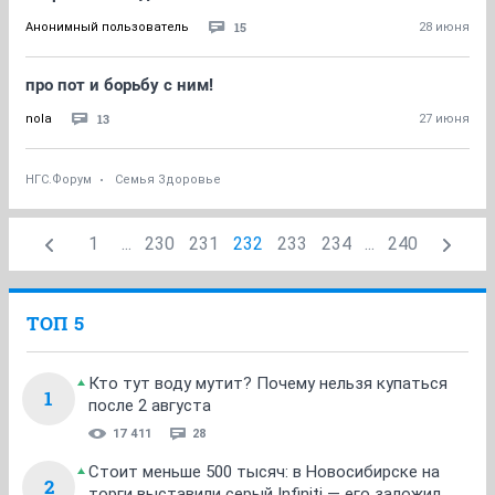
15
Анонимный пользователь
28 июня
про пот и борьбу с ним!
13
nola
27 июня
НГС.Форум
Семья Здоровье
1
...
230
231
232
233
234
...
240
ТОП 5
Кто тут воду мутит? Почему нельзя купаться
1
после 2 августа
17 411
28
Стоит меньше 500 тысяч: в Новосибирске на
2
торги выставили серый Infiniti — его заложил