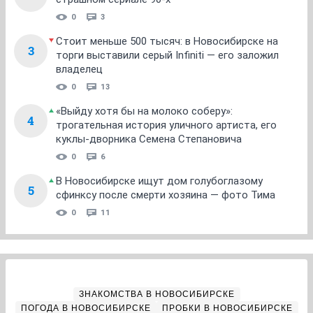
0
3
Стоит меньше 500 тысяч: в Новосибирске на
3
торги выставили серый Infiniti — его заложил
владелец
0
13
«Выйду хотя бы на молоко соберу»:
4
трогательная история уличного артиста, его
куклы-дворника Семена Степановича
0
6
В Новосибирске ищут дом голубоглазому
5
сфинксу после смерти хозяина — фото Тима
0
11
ЗНАКОМСТВА В НОВОСИБИРСКЕ
ПОГОДА В НОВОСИБИРСКЕ
ПРОБКИ В НОВОСИБИРСКЕ