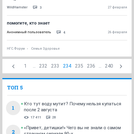
3
WildHamster
27 февраля
помогите, кто знает
4
Анонимный пользователь
26 февраля
НГС.Форум
Семья Здоровье
1
...
232
233
234
235
236
...
240
ТОП 5
Кто тут воду мутит? Почему нельзя купаться
1
после 2 августа
17 411
28
«Привет, детишки!» Чего вы не знали о самом
2
страшном сериале 90-х