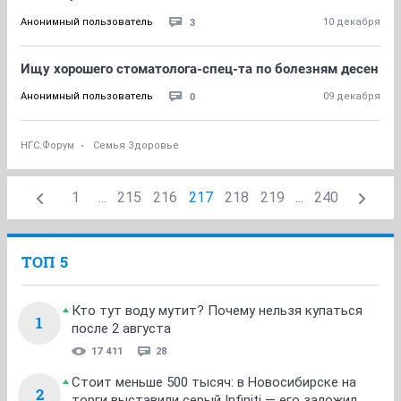
3
Анонимный пользователь
10 декабря
Ищу хорошего стоматолога-спец-та по болезням десен
0
Анонимный пользователь
09 декабря
НГС.Форум
Семья Здоровье
1
...
215
216
217
218
219
...
240
ТОП 5
Кто тут воду мутит? Почему нельзя купаться
1
после 2 августа
17 411
28
Стоит меньше 500 тысяч: в Новосибирске на
2
торги выставили серый Infiniti — его заложил