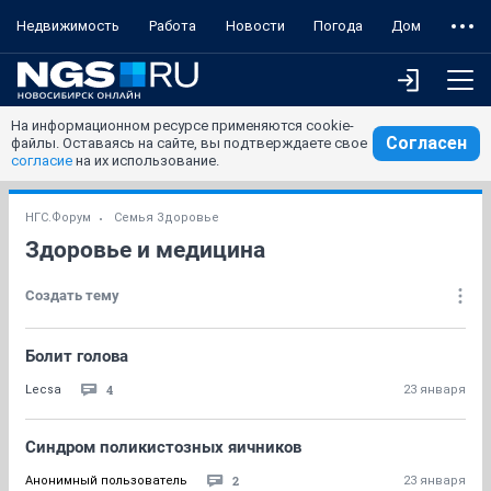
Недвижимость
Работа
Новости
Погода
Дом
На информационном ресурсе применяются cookie-
Согласен
файлы. Оставаясь на сайте, вы подтверждаете свое
согласие
на их использование.
НГС.Форум
Семья Здоровье
Здоровье и медицина
Создать тему
Болит голова
4
Lecsa
23 января
Синдром поликистозных яичников
2
Анонимный пользователь
23 января