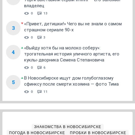
владелец
0
13
«Привет, детишки!» Чего вы не знали о самом
3
страшном сериале 90-х
0
3
«Выйду хотя бы на молоко соберу»:
4
трогательная история уличного артиста, его
куклы-дворника Семена Степановича
0
6
В Новосибирске ищут дом голубоглазому
5
сфинксу после смерти хозяина — фото Тима
0
11
ЗНАКОМСТВА В НОВОСИБИРСКЕ
ПОГОДА В НОВОСИБИРСКЕ
ПРОБКИ В НОВОСИБИРСКЕ