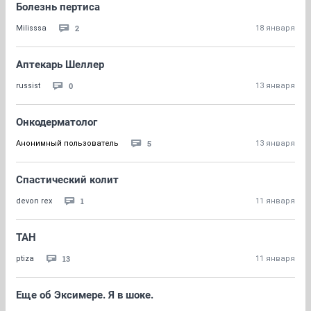
Болезнь пертиса
2
Milisssa
18 января
Аптекарь Шеллер
0
russist
13 января
Онкодерматолог
5
Анонимный пользователь
13 января
Спастический колит
1
devon rex
11 января
ТАН
13
ptiza
11 января
Еще об Эксимере. Я в шоке.