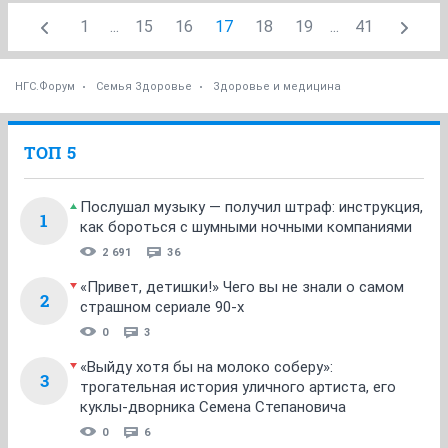
1
...
15
16
17
18
19
...
41
НГС.Форум
Семья Здоровье
Здоровье и медицина
ТОП 5
Послушал музыку — получил штраф: инструкция,
1
как бороться с шумными ночными компаниями
2 691
36
«Привет, детишки!» Чего вы не знали о самом
2
страшном сериале 90-х
0
3
«Выйду хотя бы на молоко соберу»:
3
трогательная история уличного артиста, его
куклы-дворника Семена Степановича
0
6