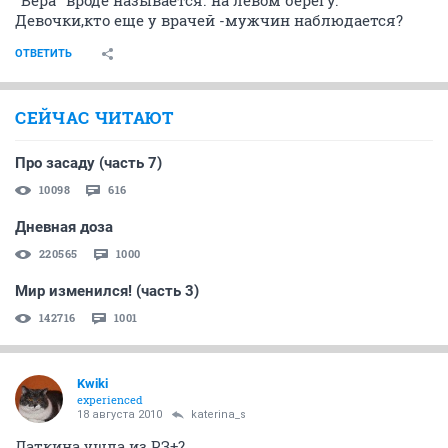
Девочки,кто еще у врачей -мужчин наблюдается?
ОТВЕТИТЬ
СЕЙЧАС ЧИТАЮТ
Про засаду (часть 7)
10098
616
Дневная доза
220565
1000
Мир изменился! (часть 3)
142716
1001
Kwiki
experienced
18 августа 2010
katerina_s
Латкина ушла из РЗ+?