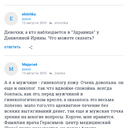
elnichka
E
junior
12 августа 2010
elnichka
Девочки, а кто наблюдается в "Здравице" у
Данилиной Ирины. Что можете сказать?
ОТВЕТИТЬ
Маруси4
М
junior
13 августа 2010
Zainka
А я к мужчине - гинекологу хожу. Очень довольна. он
еще и онколог. так что вдвойне спокойна. всегда
боялась, как это, перед мужчиной в
гинекологическом кресле, а оказалось это весьма
полезно. мало того,что адекватное лечение без
всяких вытягиваний денег, так еще и мужская точка
зрения на многие вопросы. Короче, мне нравится.
Фамилия врача Герасимов. центр медицинский
"Вера" вроде называется. на левом берегу.