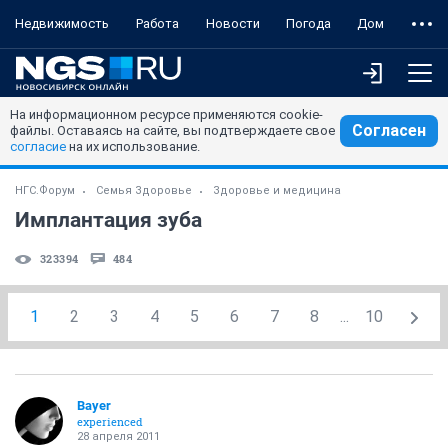
Недвижимость
Работа
Новости
Погода
Дом
На информационном ресурсе применяются cookie-
Согласен
файлы. Оставаясь на сайте, вы подтверждаете свое
согласие
на их использование.
НГС.Форум
Семья Здоровье
Здоровье и медицина
Имплантация зуба
323394
484
1
2
3
4
5
6
7
8
...
10
Bayer
experienced
28 апреля 2011