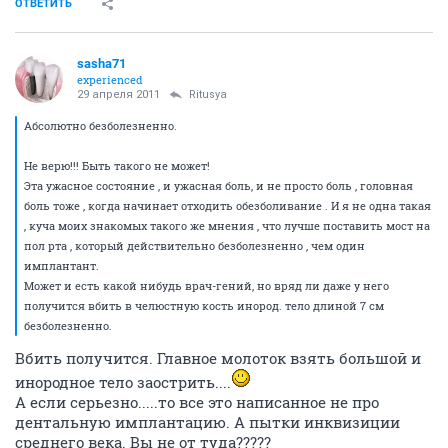
ОТВЕТИТЬ
sasha71
experienced
29 апреля 2011
Ritusya
Абсолютно безболезненно.
Не верю!!! Быть такого не может!
Эта ужасное состояние , и ужасная боль, и не просто боль , головная
боль тоже , когда начинает отходить обезболивание . И я не одна такая
, куча моих знакомых такого же мнения , что лучше поставить мост на
пол рта , который действительно безболезненно , чем один
имплантант.
Может и есть какой нибудь врач-гений, но вряд ли даже у него
получится вбить в челюстную кость инород. тело длиной 7 см
безболезненно.
Вбить получится. Главное молоток взять большой и
инородное тело заострить....
А если серьезно.....то все это написанное не про
дентальную имплантацию. А пытки инквизиции
среднего века. Вы не от туда?????