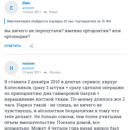
Elein
E
activist
10 мая 2011
Bayer
Имплантация обойдется порядка 20 тыс.+ортодонтия ок 15 000.
вы ничего не перепутали? именно ортодонтия? или
ортопедия?
ОТВЕТИТЬ
nonoon
N
activist
10 мая 2011
Ritusya
Я ставила 2 декабря 2010 в дентал-сервисе, хирург
Колесников, сразу 3 штуки + сразу сделали операцию
по приподнятию дна гайморовой пазухи +
наращивание костной ткани. По-моему длилось все 2
часа. Наркоз такой - не спишь, но ничего не
чувствуешь, и абсолютное безразличие к тому что
тебе делают. Не больно совсем, тем более учитывая
объем вмешательства. Поехала домой, все
нормально. Может 4 четыре года назад наркоз был