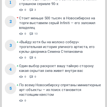
1
страшном сериале 90-х
0
3
Стоит меньше 500 тысяч: в Новосибирске на
2
торги выставили серый Infiniti — его заложил
владелец
0
13
«Выйду хотя бы на молоко соберу»:
3
трогательная история уличного артиста, его
куклы-дворника Семена Степановича
0
6
Один выбор раскроет вашу тайную сторону:
4
какая скрытая сила живет внутри вас
0
0
По всему Новосибирску спрятаны миниатюрные
5
арт-объекты — их поиск становится
настоящим квестом
0