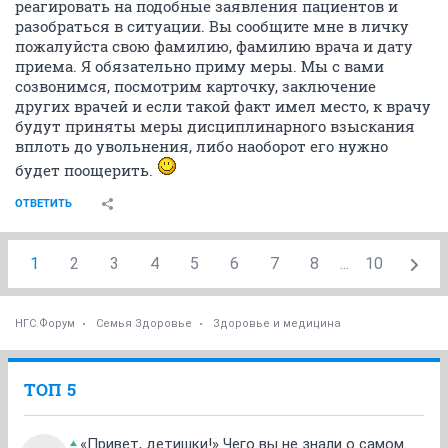
реагировать на подобные заявления пациентов и
разобраться в ситуации. Вы сообщите мне в личку
пожалуйста свою фамилию, фамилию врача и дату
приема. Я обязательно приму меры. Мы с вами
созвонимся, посмотрим карточку, заключение
других врачей и если такой факт имел место, к врачу
будут приняты меры дисциплинарного взыскания
вплоть до увольнения, либо наоборот его нужно
будет поощерить.
ОТВЕТИТЬ
1
2
3
4
5
6
7
8
...
10
НГС.Форум
Семья Здоровье
Здоровье и медицина
ТОП 5
«Привет, детишки!» Чего вы не знали о самом