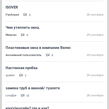
ISOVER
4
Разборка
30 сентября
Чем утеплить окна.
8
Мишган
29 сентября
Пластиковые окна в компании Велес
8
Анонимный пользователь
29 сентября
Настенная пробка
2
quaker
29 сентября
замена труб в ванной/ туалете
15
LongEye
28 сентября
кро(а)нштейн? где и как?