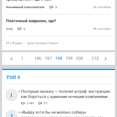
9
Анонимный пользователь
28 сентября
Плиточный ковролин, где?
6
relay
28 сентября
НГС.Форум
Дом Стройка Ремонт
1
...
196
197
198
199
200
...
215
ТОП 5
Послушал музыку — получил штраф: инструкция,
1
как бороться с шумными ночными компаниями
2 691
37
«Выйду хотя бы на молоко соберу»:
2