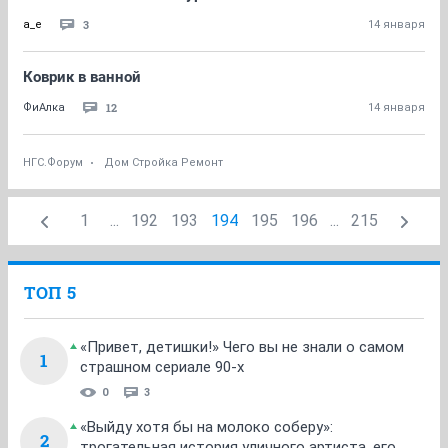
3
a_e
14 января
Коврик в ванной
12
ФиАлка
14 января
НГС.Форум
Дом Стройка Ремонт
1
...
192
193
194
195
196
...
215
ТОП 5
«Привет, детишки!» Чего вы не знали о самом
1
страшном сериале 90-х
0
3
«Выйду хотя бы на молоко соберу»:
2
трогательная история уличного артиста, его