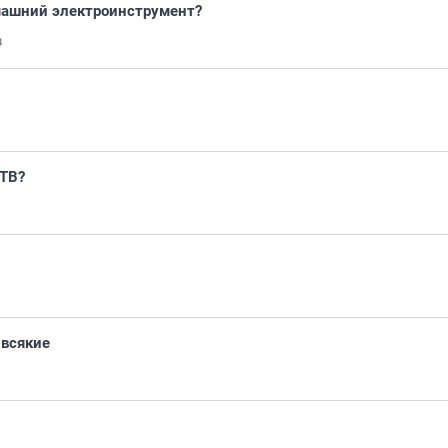
машний электроинструмент?
3
 ТВ?
всякие