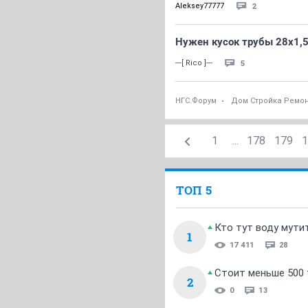
2
Aleksey77777
Нужен кусок трубы 28х1,5
5
---[ Rico ]---
НГС.Форум
Дом Стройка Ремо
1
...
178
179
1
ТОП 5
Кто тут воду мути
1
17 411
28
Стоит меньше 500 т
2
0
13