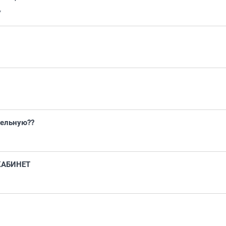
7
зельную??
АБИНЕТ