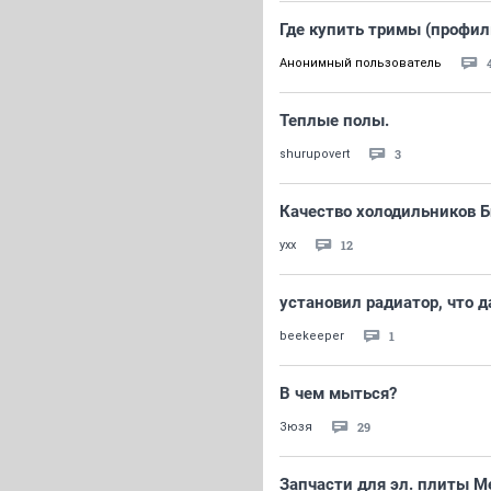
Где купить тримы (профил
Анонимный пользователь
Теплые полы.
3
shurupovert
Качество холодильников 
12
yxx
установил радиатор, что 
1
beekeeper
В чем мыться?
29
Зюзя
Запчасти для эл. плиты М