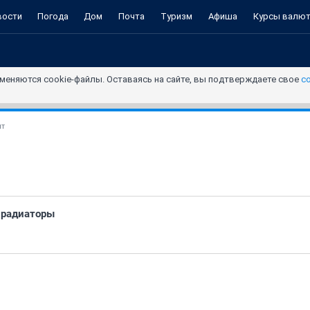
вости
Погода
Дом
Почта
Туризм
Афиша
Курсы валю
меняются cookie-файлы. Оставаясь на сайте, вы подтверждаете свое
с
нт
 радиаторы