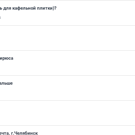
ь для кафельной плитки)?
4
Бирюса
дальше
ечта, г.Челябинск