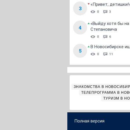
«Привет, детишки!
3
0
3
«Выйду хотя бы на
4
Степановича
0
6
В Новосибирске ищ
5
0
11
ЗНАКОМСТВА В НОВОСИБИ
ТЕЛЕПРОГРАММА В НО
ТУРИЗМ В Н
Полная версия