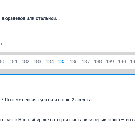
 дюралевой или стальной...
нт
80
181
182
183
184
185
186
187
188
189
190
1
т? Почему нельзя купаться после 2 августа
ысяч: в Новосибирске на торги выставили серый Infiniti — ег