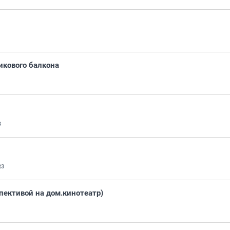
икового балкона
3
23
пективой на дом.кинотеатр)