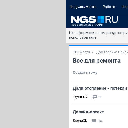
Недвижимость
Работа
Но
На информационном ресурсе при
использование.
НГС.Форум
Дом Стройка Ремо
Все для ремонта
Создать тему
Дали отопление - потекли
5
Грустный
Дизайн-проект
12
SashaGL