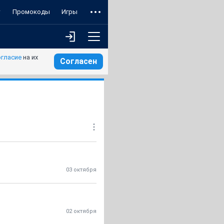
т
Промокоды
Игры
огласие
на их
Согласен
03 октября
02 октября