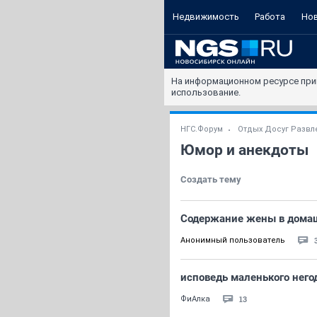
Недвижимость
Работа
Но
На информационном ресурсе при
использование.
НГС.Форум
Отдых Досуг Развл
Юмор и анекдоты
Создать тему
Содержание жены в дома
Анонимный пользователь
исповедь маленького него
13
ФиАлка