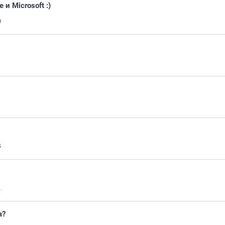
и Microsoft :)
0
5
1
а?