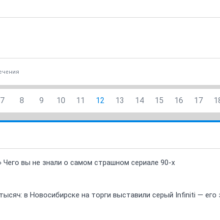
ечения
7
8
9
10
11
12
13
14
15
16
17
1
» Чего вы не знали о самом страшном сериале 90-х
ысяч: в Новосибирске на торги выставили серый Infiniti — ег