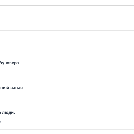
бу юзера
рный запас
е люди.
0