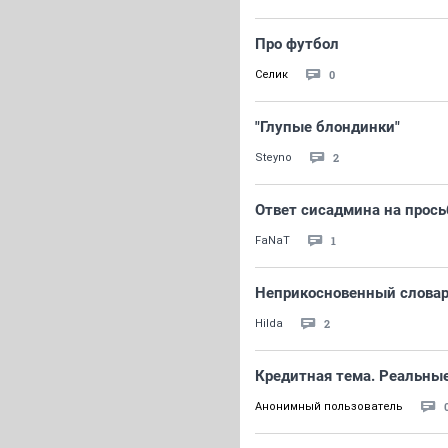
Про футбол
0
Селик
"Глупые блондинки"
2
Steyno
Ответ сисадмина на прось
1
FaNaT
Неприкосновенный слова
2
Hilda
Кредитная тема. Реальны
Анонимный пользователь