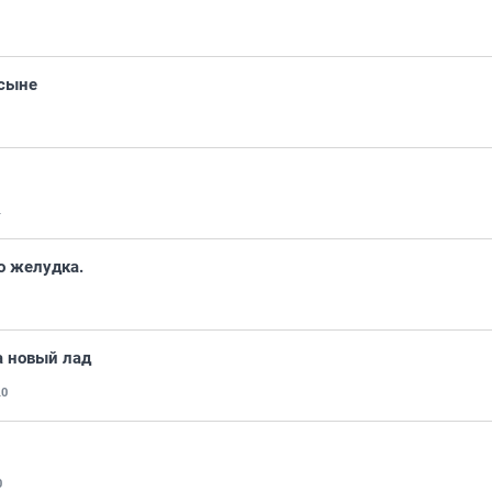
 сыне
1
о желудка.
а новый лад
10
0