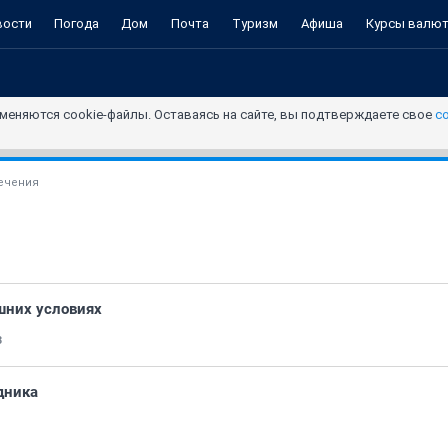
вости
Погода
Дом
Почта
Туризм
Афиша
Курсы валю
меняются cookie-файлы. Оставаясь на сайте, вы подтверждаете свое
с
ечения
шних условиях
3
дника