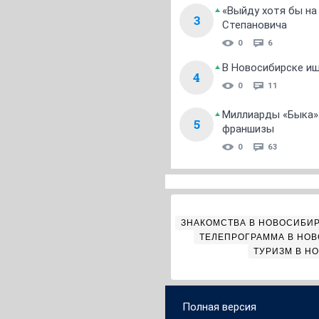
«Выйду хотя бы на
3
Степановича
0
6
В Новосибирске ищ
4
0
11
Миллиарды «Быка»:
5
франшизы
0
63
ЗНАКОМСТВА В НОВОСИБИ
ТЕЛЕПРОГРАММА В НО
ТУРИЗМ В Н
Полная версия