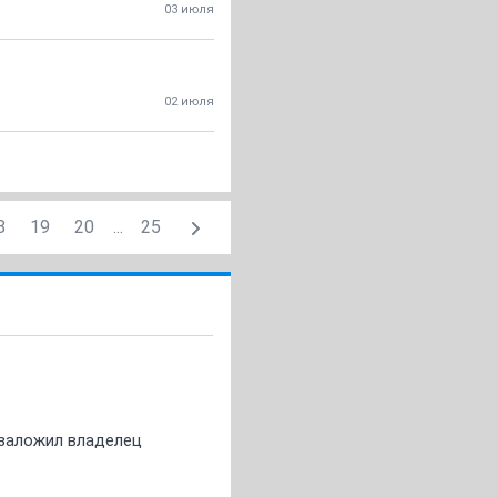
03 июля
02 июля
8
19
20
...
25
о заложил владелец