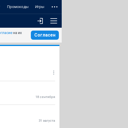
т
Промокоды
Игры
огласие
на их
Согласен
18 сентября
31 августа