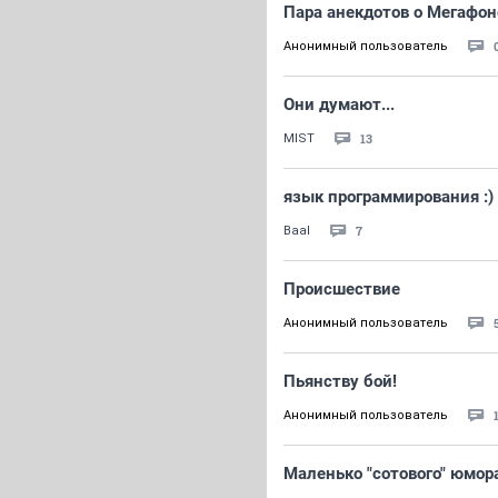
Пара анекдотов о Мегафоне 
Анонимный пользователь
Они думают...
13
MIST
язык программирования :)
7
Baal
Происшествие
Анонимный пользователь
Пьянству бой!
Анонимный пользователь
Маленько "сотового" юмор