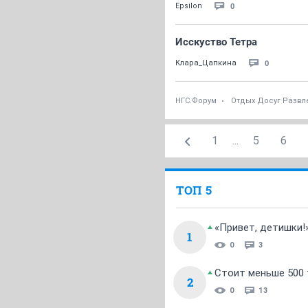
0
Epsilon
Исскуство Тетра
0
Клара_Цапкина
НГС.Форум
Отдых Досуг Развл
1
...
5
6
ТОП 5
«Привет, детишки!
1
0
3
Стоит меньше 500 т
2
0
13