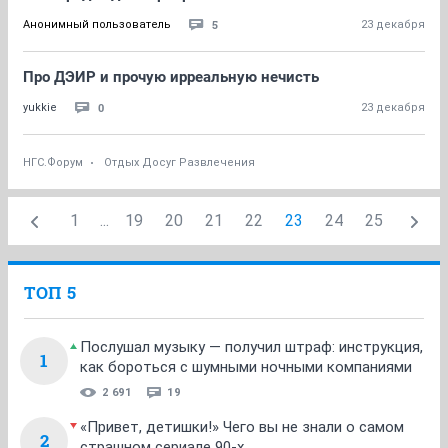
5
Анонимный пользователь
23 декабря
Про ДЭИР и прочую ирреальную нечисть
0
yukkie
23 декабря
НГС.Форум
Отдых Досуг Развлечения
1
...
19
20
21
22
23
24
25
ТОП 5
Послушал музыку — получил штраф: инструкция,
1
как бороться с шумными ночными компаниями
2 691
19
«Привет, детишки!» Чего вы не знали о самом
2
страшном сериале 90-х