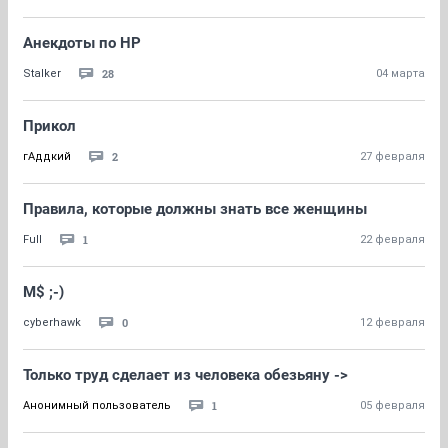
Анекдоты по НР
28
Stalker
04 марта
Прикол
2
гАддкий
27 февраля
Правила, которые должны знать все женщины
1
Full
22 февраля
M$ ;-)
0
cyberhawk
12 февраля
Только труд сделает из человека обезьяну ->
1
Анонимный пользователь
05 февраля