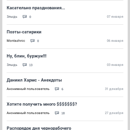
Касательно празднования...
0
Злыдь
07 января
Поэты-сатирики
0
Montazhnic
06 января
Ну, блин, буржуи!!!
13
Злыдь
03 января
Даниил Хармс - Анекдоты
6
Анонимный пользователь
31 декабря
Хотите получить много $$$$$$$?
18
Анонимный пользователь
27 декабря
Распорядок дня чернорабочего