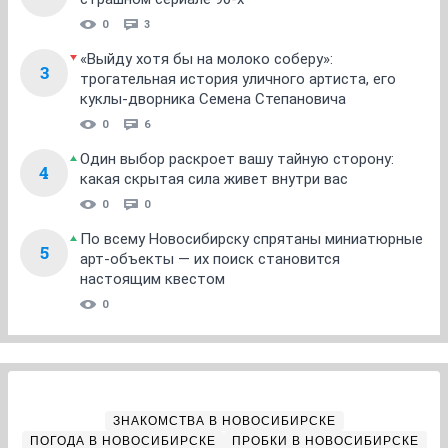
0
3
«Выйду хотя бы на молоко соберу»:
3
трогательная история уличного артиста, его
куклы-дворника Семена Степановича
0
6
Один выбор раскроет вашу тайную сторону:
4
какая скрытая сила живет внутри вас
0
0
По всему Новосибирску спрятаны миниатюрные
5
арт-объекты — их поиск становится
настоящим квестом
0
ЗНАКОМСТВА В НОВОСИБИРСКЕ
ПОГОДА В НОВОСИБИРСКЕ
ПРОБКИ В НОВОСИБИРСКЕ