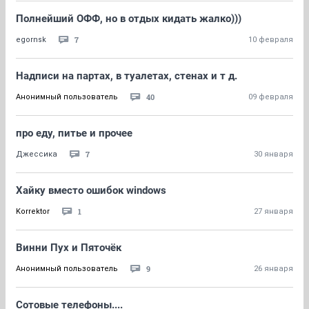
Полнейший ОФФ, но в отдых кидать жалко)))
7
egornsk
10 февраля
Надписи на партах, в туалетах, стенах и т д.
40
Анонимный пользователь
09 февраля
про еду, питье и прочее
7
Джессика
30 января
Хайку вместо ошибок windows
1
Korrektor
27 января
Винни Пух и Пяточёк
9
Анонимный пользователь
26 января
Сотовые телефоны....