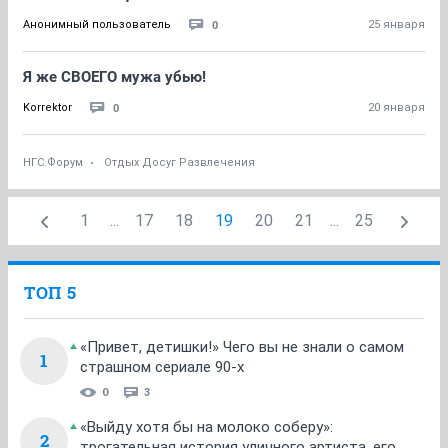
0
Анонимный пользователь
25 января
Я же СВОЕГО мужа убью!
0
Korrektor
20 января
НГС.Форум
Отдых Досуг Развлечения
1
...
17
18
19
20
21
...
25
ТОП 5
«Привет, детишки!» Чего вы не знали о самом
1
страшном сериале 90-х
0
3
«Выйду хотя бы на молоко соберу»:
2
трогательная история уличного артиста, его