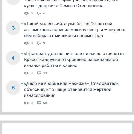
куклы-дворника Семена Степановича
0
6
«Такой маленький, а уже батя»: 10-летний
3
автомеханик починил машину сестры — видео с
ним набирают миллионы просмотров
0
9
«Проиграл, достал пистолет и начал стрелять».
4
Красотка-крупье откровенно рассказала об
изнанке работы в казино
0
19
«Дело не в юбке или макияже». Следователь
5
объяснил, кто чаще становится жертвой
изнасилования
0
58