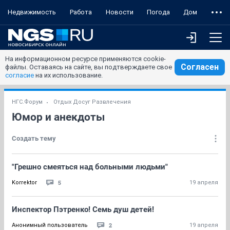
Недвижимость
Работа
Новости
Погода
Дом
На информационном ресурсе применяются cookie-
Согласен
файлы. Оставаясь на сайте, вы подтверждаете свое
согласие
на их использование.
НГС.Форум
Отдых Досуг Развлечения
Юмор и анекдоты
Создать тему
"Грешно смеяться над больными людьми"
5
Korrektor
19 апреля
Инспектор Пэтренко! Семь душ детей!
2
Анонимный пользователь
19 апреля