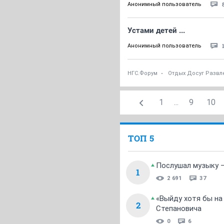
Анонимный пользователь
Устами детей ...
Анонимный пользователь
НГС.Форум
Отдых Досуг Развл
1
...
9
10
ТОП 5
Послушал музыку —
1
2 691
37
«Выйду хотя бы на
2
Степановича
0
6