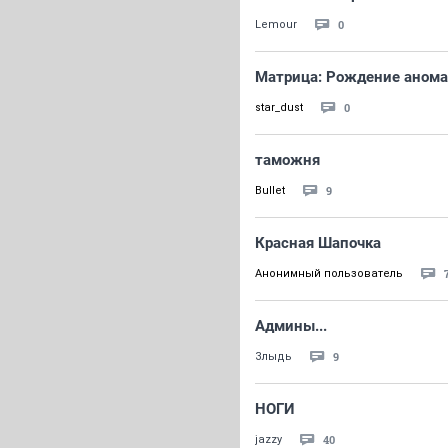
0
Lemour
Матрица: Рождение аном
0
star_dust
таможня
9
Bullet
Красная Шапочка
Анонимный пользователь
Админы...
9
Злыдь
НОГИ
40
jazzy