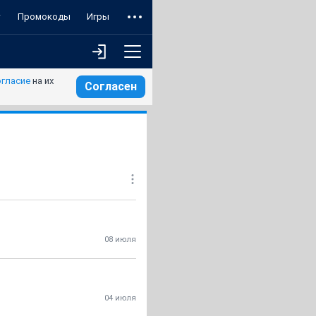
т
Промокоды
Игры
огласие
на их
Согласен
08 июля
04 июля