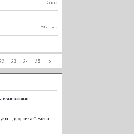
09 мая
28 апреля
22
23
24
25
ми компаниями
 куклы-дворника Семена