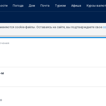
вости
Погода
Дом
Почта
Туризм
Афиша
Курсы валю
меняются cookie-файлы. Оставаясь на сайте, вы подтверждаете свое
с
ечения
6-м
20