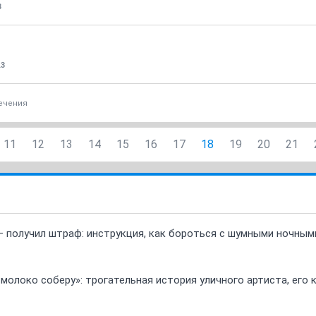
8
13
ечения
11
12
13
14
15
16
17
18
19
20
21
 получил штраф: инструкция, как бороться с шумными ночны
 молоко соберу»: трогательная история уличного артиста, его