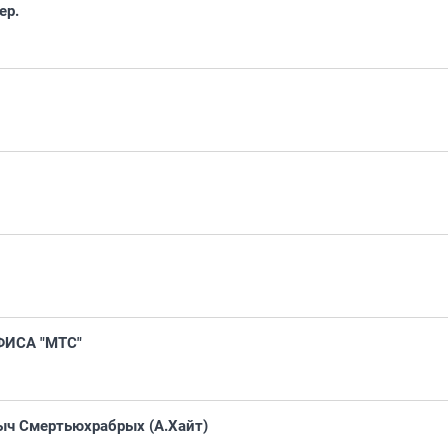
ер.
ИСА "МТС"
ыч Смертьюхрабрых (А.Хайт)