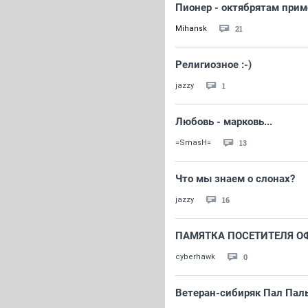
Пионер - октябрятам прим
21
Mihansk
Религиозное :-)
1
jazzy
Любовь - марковь...
13
=SmasH=
Что мы знаем о слонах?
16
jazzy
ПАМЯТКА ПОСЕТИТЕЛЯ ОФ
0
cyberhawk
Ветеран-сибиряк Пал Пал