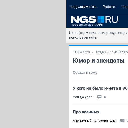
Недвижимость
Работа
Но
На информационном ресурсе при
использование.
НГС.Форум
Отдых Досуг Развл
Юмор и анекдоты
Создать тему
У кого не было и-нета в 9
0
мал-да-удал
Про военных.
Анонимный пользователь