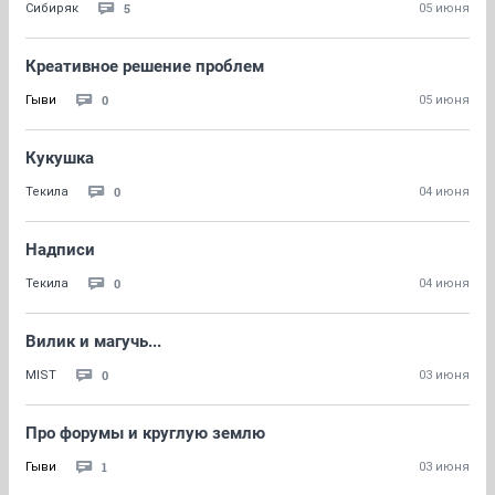
5
Сибиряк
05 июня
Креативное решение проблем
0
Гыви
05 июня
Кукушка
0
Текила
04 июня
Надписи
0
Текила
04 июня
Вилик и магучь...
0
MIST
03 июня
Про форумы и круглую землю
1
Гыви
03 июня