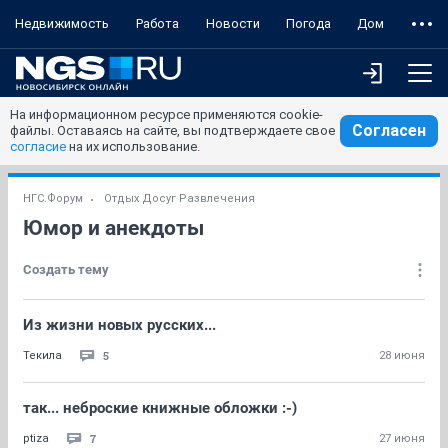
Недвижимость
Работа
Новости
Погода
Дом
На информационном ресурсе применяются cookie-
Согласен
файлы. Оставаясь на сайте, вы подтверждаете свое
согласие
на их использование.
НГС.Форум
Отдых Досуг Развлечения
Юмор и анекдоты
Создать тему
Из жизни новых русских...
5
Текила
28 июня
так... неброские книжные обложки :-)
7
ptiza
27 июня