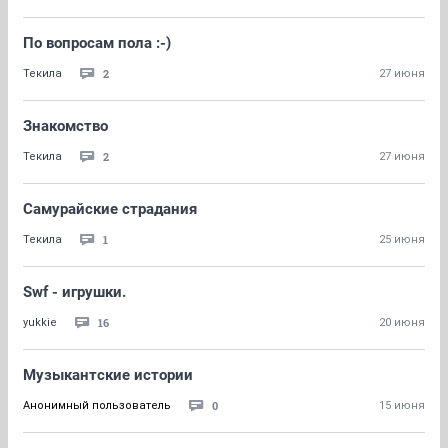
По вопросам пола :-)
2
Текила
27 июня
Знакомство
2
Текила
27 июня
Самурайские страдания
1
Текила
25 июня
Swf - игрушки.
16
yukkie
20 июня
Музыкантские истории
0
Анонимный пользователь
15 июня