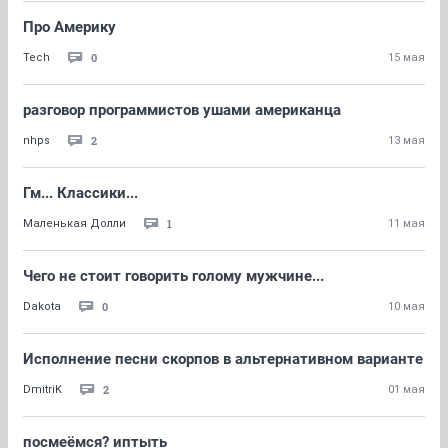
Про Америку
0
Tech
15 мая
разговор программистов ушами американца
2
nhps
13 мая
Гм... Классики...
1
Маленькая Долли
11 мая
Чего не стоит говорить голому мужчине...
0
Dakota
10 мая
Исполнение песни скорпов в альтернативном варианте
2
DmitriK
01 мая
посмеёмся? иптыть