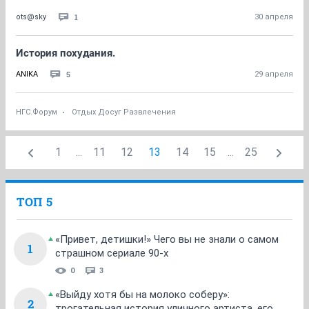
1
ots@sky
30 апреля
История похудания.
5
ANIKA
29 апреля
НГС.Форум
Отдых Досуг Развлечения
1
...
11
12
13
14
15
...
25
ТОП 5
«Привет, детишки!» Чего вы не знали о самом
1
страшном сериале 90-х
0
3
«Выйду хотя бы на молоко соберу»:
2
трогательная история уличного артиста, его