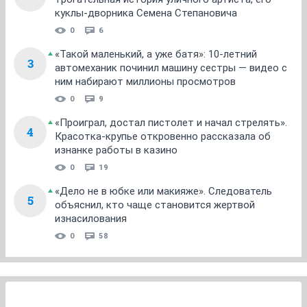
куклы-дворника Семена Степановича
0
6
«Такой маленький, а уже батя»: 10-летний
3
автомеханик починил машину сестры — видео с
ним набирают миллионы просмотров
0
9
«Проиграл, достал пистолет и начал стрелять».
4
Красотка-крупье откровенно рассказала об
изнанке работы в казино
0
19
«Дело не в юбке или макияже». Следователь
5
объяснил, кто чаще становится жертвой
изнасилования
0
58