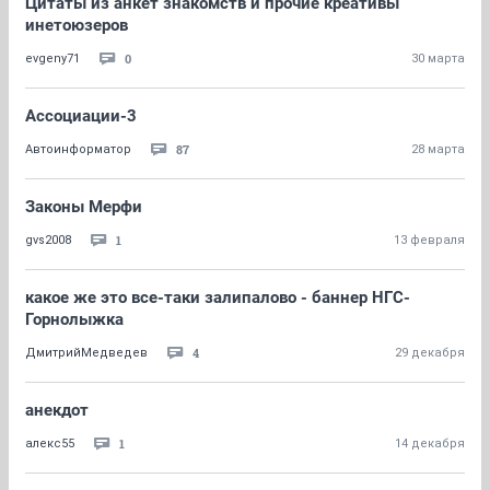
Цитаты из анкет знакомств и прочие креативы
инетоюзеров
0
evgeny71
30 марта
Ассоциации-3
87
Автоинформатор
28 марта
Законы Мерфи
1
gvs2008
13 февраля
какое же это все-таки залипалово - баннер НГС-
Горнолыжка
4
ДмитрийМедведев
29 декабря
анекдот
1
алекс55
14 декабря