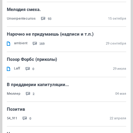
Мелодия смеха.
93
Unserpentecurios
15 октября
Нарочно не придумаешь (надписи и т.п.)
ambient
169
29 сентября
Позор Форбс (приколы)
Laff
0
29 июля
В преддверии капитуляции...
2
Мюллер
04 мая
Позитив
0
54_911
22 апреля