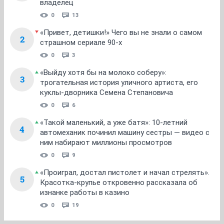
владелец
0
13
«Привет, детишки!» Чего вы не знали о самом
2
страшном сериале 90-х
0
3
«Выйду хотя бы на молоко соберу»:
3
трогательная история уличного артиста, его
куклы-дворника Семена Степановича
0
6
«Такой маленький, а уже батя»: 10-летний
4
автомеханик починил машину сестры — видео с
ним набирают миллионы просмотров
0
9
«Проиграл, достал пистолет и начал стрелять».
5
Красотка-крупье откровенно рассказала об
изнанке работы в казино
0
19