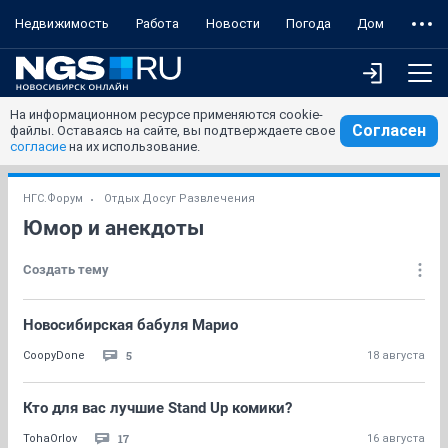
Недвижимость
Работа
Новости
Погода
Дом
На информационном ресурсе применяются cookie-
Согласен
файлы. Оставаясь на сайте, вы подтверждаете свое
согласие
на их использование.
НГС.Форум
Отдых Досуг Развлечения
Юмор и анекдоты
Создать тему
Новосибирская бабуля Марио
5
CoopyDone
18 августа
Кто для вас лучшие Stand Up комики?
17
TohaOrlov
16 августа