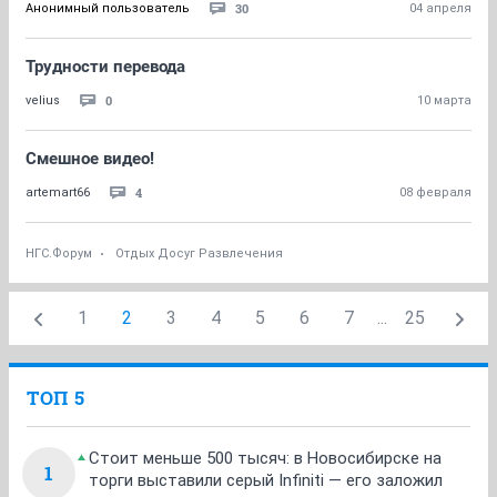
30
Анонимный пользователь
04 апреля
Трудности перевода
0
velius
10 марта
Смешное видео!
4
artemart66
08 февраля
НГС.Форум
Отдых Досуг Развлечения
1
2
3
4
5
6
7
...
25
ТОП 5
Стоит меньше 500 тысяч: в Новосибирске на
1
торги выставили серый Infiniti — его заложил