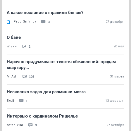
А какое послание отправили бы вы?
FedorSmirnov
3
27 декабря
О бане
2
ильич
20 мая
Нарочно придумывают тексты объявлений: продам
квартиру...
105
Mr.Ash
31 марта
Несколько задач для разминки мозга
1
5kull
13 февраля
Интервью с кардиналом Ришелье
3
aston_villa
27 октября