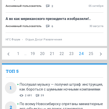
2
Анонимный пользователь
05 октября
А во как мериканского президента изобразили!..
6
Анонимный пользователь
30 августа
НГС.Форум
Отдых Досуг Развлечения
1
...
19
20
21
22
23
24
25
ТОП 5
Послушал музыку — получил штраф: инструкция,
1
как бороться с шумными ночными компаниями
2 691
39
По всему Новосибирску спрятаны миниатюрные
2
арт-объекты — их поиск становится