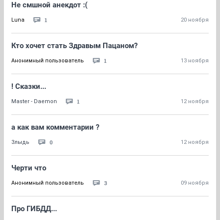
Не смшной анекдот :(
1
Luna
20 ноября
Кто хочет стать Здравым Пацаном?
1
Анонимный пользователь
13 ноября
! Сказки...
1
Master - Daemon
12 ноября
а как вам комментарии ?
0
Злыдь
12 ноября
Черти что
3
Анонимный пользователь
09 ноября
Про ГИБДД...