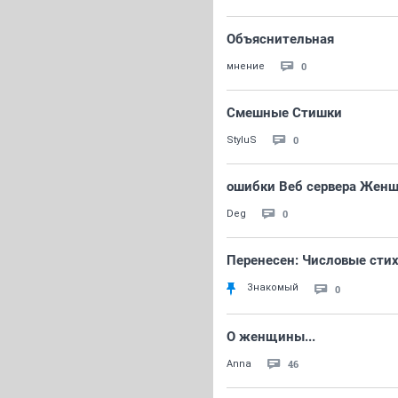
Объяснительная
0
мнение
Смешные Стишки
0
StyluS
ошибки Веб сервера Женщ
0
Deg
Перенесен: Числовые сти
Знакомый
0
О женщины...
46
Anna