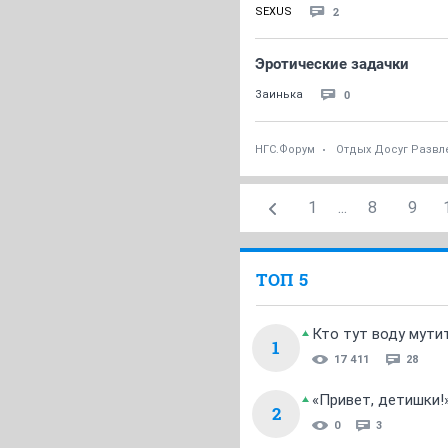
2
SEXUS
Эротические задачки
0
Заинька
НГС.Форум
Отдых Досуг Развл
1
...
8
9
ТОП 5
Кто тут воду мути
1
17 411
28
«Привет, детишки!
2
0
3