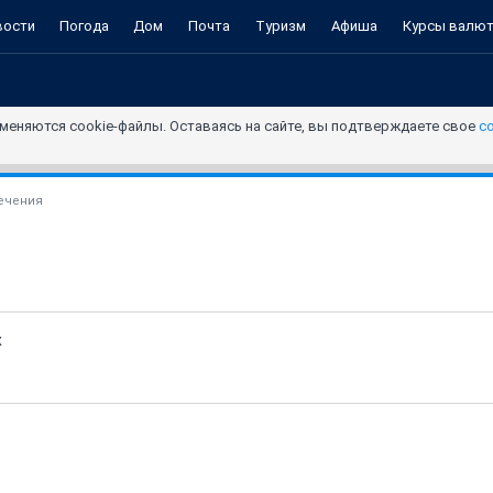
вости
Погода
Дом
Почта
Туризм
Афиша
Курсы валю
меняются cookie-файлы. Оставаясь на сайте, вы подтверждаете свое
с
ечения
х