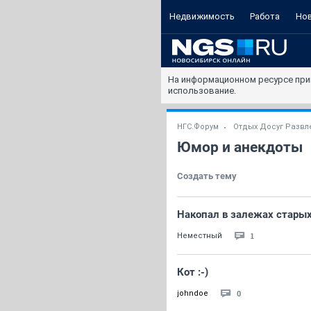
Недвижимость
Работа
Но
На информационном ресурсе при
использование.
НГС.Форум
Отдых Досуг Развл
Юмор и анекдоты
Создать тему
Накопал в залежах стары
1
Неместный
Кот :-)
0
johndoe