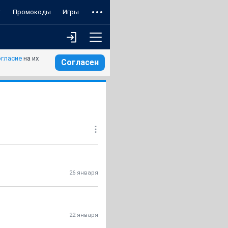
т
Промокоды
Игры
огласие
на их
Согласен
26 января
22 января