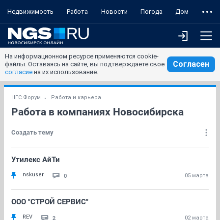
Недвижимость
Работа
Новости
Погода
Дом
На информационном ресурсе применяются cookie-
Согласен
файлы. Оставаясь на сайте, вы подтверждаете свое
согласие
на их использование.
НГС.Форум
Работа и карьера
Работа в компаниях Новосибирска
Создать тему
Утилекс АйТи
nskuser
0
05 марта
OOO "СТРОЙ СЕРВИС"
REV
2
02 марта