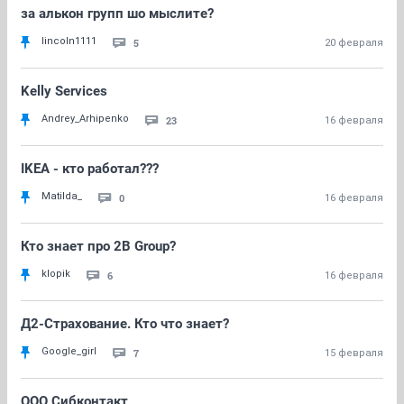
за алькон групп шо мыслите?
lincoln1111
5
20 февраля
Kelly Services
Andrey_Arhipenko
23
16 февраля
IKEA - кто работал???
Matilda_
0
16 февраля
Кто знает про 2B Group?
klopik
6
16 февраля
Д2-Страхование. Кто что знает?
Google_girl
7
15 февраля
ООО Сибконтакт