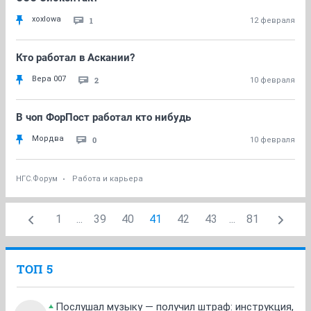
xoxlowa
1
12 февраля
Кто работал в Аскании?
Вера 007
2
10 февраля
В чоп ФорПост работал кто нибудь
Мордва
0
10 февраля
НГС.Форум
Работа и карьера
1
...
39
40
41
42
43
...
81
ТОП 5
Послушал музыку — получил штраф: инструкция,