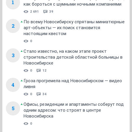
1
как бороться с шумными ночными компаниями
2 691
39
По всему Новосибирску спрятаны миниатюрные
2
арт-объекты — их поиск становится
настоящим квестом
0
Стало известно, на каком этапе проект
3
строительства детской областной больницы в
Новосибирске
0
12
Гроза прогремела над Новосибирском — видео
4
ливня
0
34
Офисы, резиденции и апартаменты соберут под
5
одним адресом: что строят в центре
Новосибирска
0