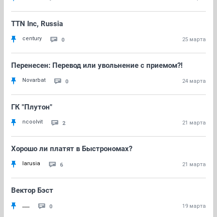
TTN Inc, Russia
century
0
25 марта
Перенесен: Перевод или увольнение с приемом?!
Novarbat
0
24 марта
ГК "Плутон"
ncoolvit
2
21 марта
Хорошо ли платят в Быстрономах?
larusia
6
21 марта
Вектор Бэст
___
0
19 марта