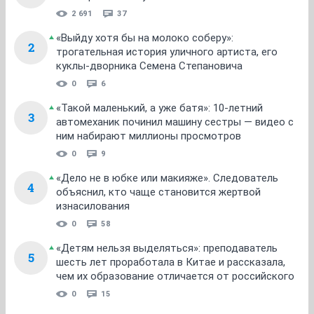
2 691
37
«Выйду хотя бы на молоко соберу»:
2
трогательная история уличного артиста, его
куклы-дворника Семена Степановича
0
6
«Такой маленький, а уже батя»: 10-летний
3
автомеханик починил машину сестры — видео с
ним набирают миллионы просмотров
0
9
«Дело не в юбке или макияже». Следователь
4
объяснил, кто чаще становится жертвой
изнасилования
0
58
«Детям нельзя выделяться»: преподаватель
5
шесть лет проработала в Китае и рассказала,
чем их образование отличается от российского
0
15