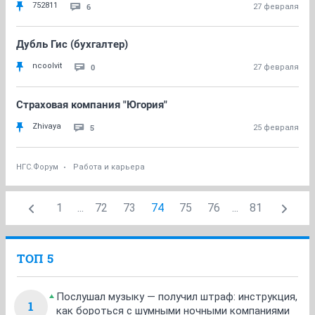
752811
6
27 февраля
Дубль Гис (бухгалтер)
ncoolvit
0
27 февраля
Страховая компания "Югория"
Zhivaya
5
25 февраля
НГС.Форум
Работа и карьера
1
...
72
73
74
75
76
...
81
ТОП 5
Послушал музыку — получил штраф: инструкция,
1
как бороться с шумными ночными компаниями