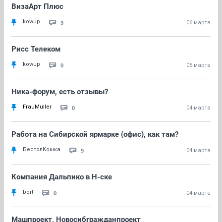
ВизаАрт Плюс
kowup
3
06 марта
Рисс Телеком
kowup
0
05 марта
Ника-форум, есть отзывы?
FrauMuller
0
04 марта
Работа на Сибирской ярмарке (офис), как там?
БестолКошка
9
04 марта
Компания Дальпико в Н-ске
bort
0
04 марта
Машпроект, Новосибгражданпроект