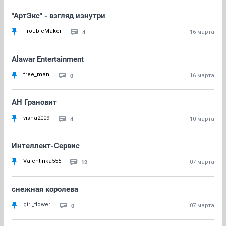
"АртЭкс" - взгляд изнутри
TroubleMaker
4
16 марта
Alawar Entertainment
free_man
0
16 марта
АН Грановит
visna2009
4
10 марта
Интеллект-Сервис
Valentinka555
12
07 марта
снежная королева
girl_flower
0
07 марта