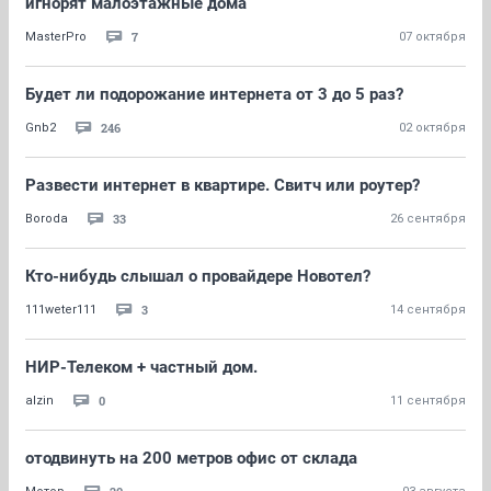
игнорят малоэтажные дома
7
MasterPro
07 октября
Будет ли подорожание интернета от 3 до 5 раз?
246
Gnb2
02 октября
Развести интернет в квартире. Свитч или роутер?
33
Boroda
26 сентября
Кто-нибудь слышал о провайдере Новотел?
3
111weter111
14 сентября
НИР-Телеком + частный дом.
0
alzin
11 сентября
отодвинуть на 200 метров офис от склада