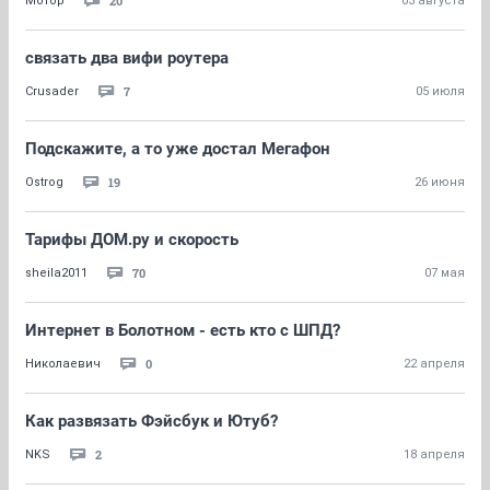
20
Мотор
03 августа
связать два вифи роутера
7
Crusader
05 июля
Подскажите, а то уже достал Мегафон
19
Ostrog
26 июня
Тарифы ДОМ.ру и скорость
70
sheila2011
07 мая
Интернет в Болотном - есть кто с ШПД?
0
Николаевич
22 апреля
Как развязать Фэйсбук и Ютуб?
2
NKS
18 апреля