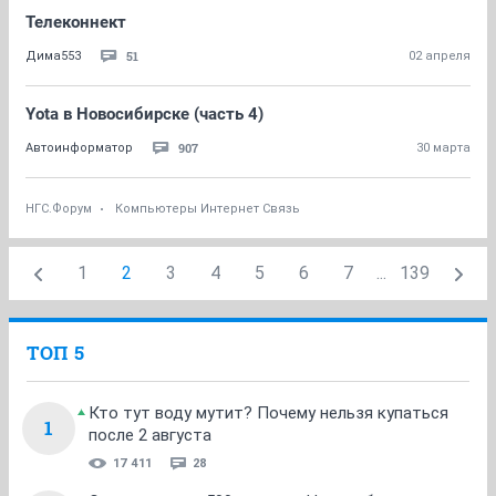
Телеконнект
51
Дима553
02 апреля
Yota в Новосибирске (часть 4)
907
Автоинформатор
30 марта
НГС.Форум
Компьютеры Интернет Связь
1
2
3
4
5
6
7
...
139
ТОП 5
Кто тут воду мутит? Почему нельзя купаться
1
после 2 августа
17 411
28