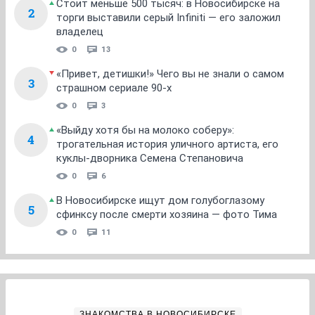
Стоит меньше 500 тысяч: в Новосибирске на
2
торги выставили серый Infiniti — его заложил
владелец
0
13
«Привет, детишки!» Чего вы не знали о самом
3
страшном сериале 90-х
0
3
«Выйду хотя бы на молоко соберу»:
4
трогательная история уличного артиста, его
куклы-дворника Семена Степановича
0
6
В Новосибирске ищут дом голубоглазому
5
сфинксу после смерти хозяина — фото Тима
0
11
ЗНАКОМСТВА В НОВОСИБИРСКЕ