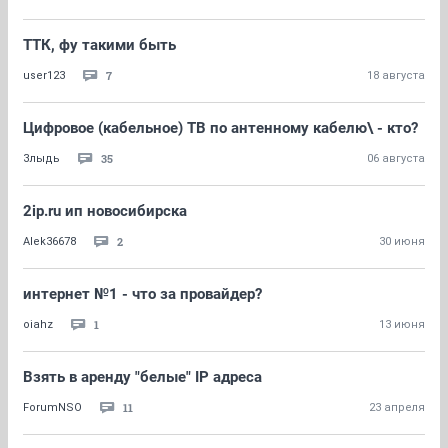
ТТК, фу такими быть
7
user123
18 августа
Цифровое (кабельное) ТВ по антенному кабелю\ - кто?
35
Злыдь
06 августа
2ip.ru ип новосибирска
2
Alek36678
30 июня
интернет №1 - что за провайдер?
1
oiahz
13 июня
Взять в аренду "белые" IP адреса
11
ForumNSO
23 апреля