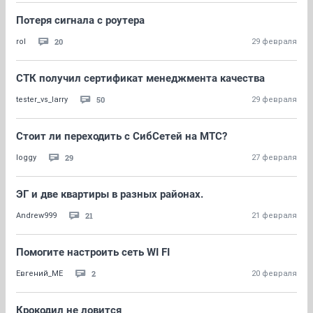
Потеря сигнала с роутера
20
rol
29 февраля
СТК получил сертификат менеджмента качества
50
tester_vs_larry
29 февраля
Стоит ли переходить с СибСетей на МТС?
29
loggy
27 февраля
ЭГ и две квартиры в разных районах.
21
Andrew999
21 февраля
Помогите настроить сеть WI FI
2
Евгений_МЕ
20 февраля
Крокодил не ловится