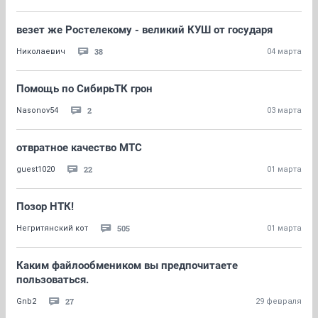
везет же Ростелекому - великий КУШ от государя
38
Николаевич
04 марта
Помощь по СибирьТК грон
2
Nasonov54
03 марта
отвратное качество МТС
22
guest1020
01 марта
Позор НТК!
505
Негритянский кот
01 марта
Каким файлообмеником вы предпочитаете
пользоваться.
27
Gnb2
29 февраля