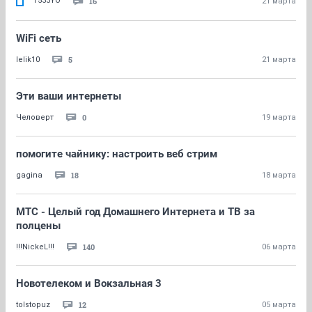
T533YO
16
21 марта
WiFi сеть
5
lelik10
21 марта
Эти ваши интернеты
0
Человерт
19 марта
помогите чайнику: настроить веб стрим
18
gagina
18 марта
МТС - Целый год Домашнего Интернета и ТВ за
полцены
140
!!!NickeL!!!
06 марта
Новотелеком и Вокзальная 3
12
tolstopuz
05 марта