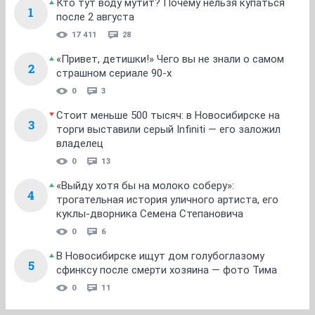
Кто тут воду мутит? Почему нельзя купаться
1
после 2 августа
17 411
28
«Привет, детишки!» Чего вы не знали о самом
2
страшном сериале 90-х
0
3
Стоит меньше 500 тысяч: в Новосибирске на
3
торги выставили серый Infiniti — его заложил
владелец
0
13
«Выйду хотя бы на молоко соберу»:
4
трогательная история уличного артиста, его
куклы-дворника Семена Степановича
0
6
В Новосибирске ищут дом голубоглазому
5
сфинксу после смерти хозяина — фото Тима
0
11