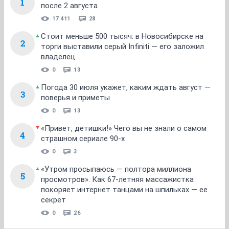
1
после 2 августа
17 411
28
Стоит меньше 500 тысяч: в Новосибирске на
2
торги выставили серый Infiniti — его заложил
владелец
0
13
Погода 30 июля укажет, каким ждать август —
3
поверья и приметы
0
13
«Привет, детишки!» Чего вы не знали о самом
4
страшном сериале 90-х
0
3
«Утром просыпаюсь — полтора миллиона
5
просмотров». Как 67-летняя массажистка
покоряет интернет танцами на шпильках — ее
секрет
0
26