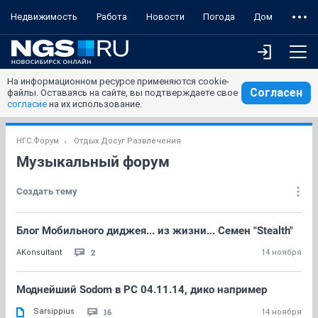
Недвижимость
Работа
Новости
Погода
Дом
На информационном ресурсе применяются cookie-
Согласен
файлы. Оставаясь на сайте, вы подтверждаете свое
согласие
на их использование.
НГС.Форум
Отдых Досуг Развлечения
Музыкальный форум
Создать тему
Блог Мобильного диджея... из жизни... Семен "Stealth"
2
AKonsultant
14 ноября
Моднейший Sodom в РС 04.11.14, дико например
Sarsippius
16
14 ноября