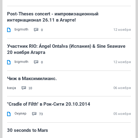
Post-Theses concert - импровизационный
интернационал 26.11 в Агарте!
bigmoth
0
12 ноября
Участник RIO: Ángel Ontalva (Испания) & Sine Seawave
20 ноября Агарта
bigmoth
0
12 ноября
Чиж в Максимилианс.
10
kasja
06 ноября
"Cradle of Filth" в Рок-Сити 20.10.2014
Окуляр
73
05 ноября
30 seconds to Mars