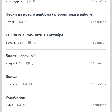
21
ихтиандров
03 ноября
Песни из нового альбома (альбом пока в работе)
5
Pavlek
27 октября
THERION в Рок-Сити 10 октября
15
Весельчак У
18 октября
Билеты срочно!!!
2
vilegjanin61
15 октября
Володя
14
Помещик
12 октября
Рокабилли
2
ARKD
15 сентября