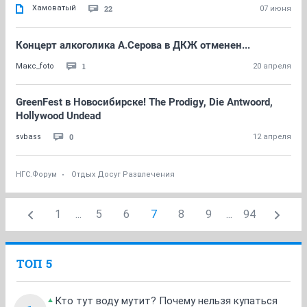
Хамоватый
22
07 июня
Концерт алкоголика А.Серова в ДКЖ отменен...
1
Макс_foto
20 апреля
GreenFest в Новосибирске! The Prodigy, Die Antwoord,
Hollywood Undead
0
svbass
12 апреля
НГС.Форум
Отдых Досуг Развлечения
1
...
5
6
7
8
9
...
94
ТОП 5
Кто тут воду мутит? Почему нельзя купаться