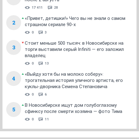
17 411
28
«Привет, детишки!» Чего вы не знали о самом
2
страшном сериале 90-х
0
3
Стоит меньше 500 тысяч: в Новосибирске на
3
торги выставили серый Infiniti — его заложил
владелец
0
13
«Выйду хотя бы на молоко соберу»:
4
трогательная история уличного артиста, его
куклы-дворника Семена Степановича
0
6
В Новосибирске ищут дом голубоглазому
5
сфинксу после смерти хозяина — фото Тима
0
11