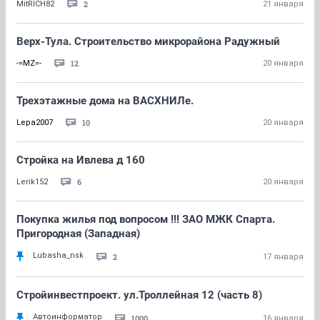
2
MitRICH82
21 января
Верх-Тула. Строительство микрорайона Радужный
12
-=MZ=-
20 января
Трехэтажные дома на ВАСХНИЛе.
10
Lepa2007
20 января
Стройка на Ивлева д 160
6
Lerik152
20 января
Покупка жилья под вопросом !!! ЗАО МЖК Спарта.
Пригородная (Западная)
Lubasha_nsk
2
17 января
Стройинвестпроект. ул.Троллейная 12 (часть 8)
Автоинформатор
1000
16 января