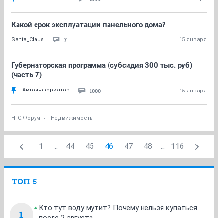
Какой срок эксплуатации панельного дома?
7
Santa_Claus
15 января
Губернаторская программа (субсидия 300 тыс. руб)
(часть 7)
Автоинформатор
1000
15 января
НГС.Форум
Недвижимость
1
...
44
45
46
47
48
...
116
ТОП 5
Кто тут воду мутит? Почему нельзя купаться
1
после 2 августа