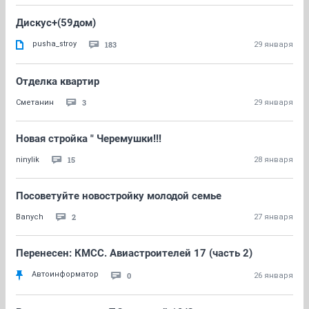
Дискус+(59дом)
pusha_stroy
183
29 января
Отделка квартир
3
Сметанин
29 января
Новая стройка " Черемушки!!!
15
ninylik
28 января
Посоветуйте новостройку молодой семье
2
Banych
27 января
Перенесен: КМСС. Авиастроителей 17 (часть 2)
Автоинформатор
0
26 января