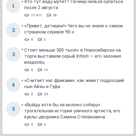
Кто тут воду мутит? Почему нельзя купаться
1
после 2 августа
17 411
28
«Привет, детишки!» Чего вы не знали о самом
2
страшном сериале 90-х
0
3
Стоит меньше 500 тысяч: в Новосибирске на
3
торги выставили серый Infiniti — его заложил
владелец
0
13
«Считает нас фриками»: как живет подросший
4
сын Айзы и Гуфа
0
20
«Выйду хотя бы на молоко соберу»:
5
трогательная история уличного артиста, его
куклы-дворника Семена Степановича
0
6