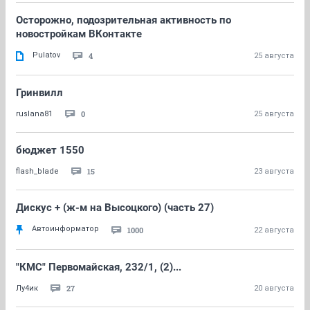
Осторожно, подозрительная активность по
новостройкам ВКонтакте
Pulatov
4
25 августа
Гринвилл
0
ruslana81
25 августа
бюджет 1550
15
flash_blade
23 августа
Дискус + (ж-м на Высоцкого) (часть 27)
Автоинформатор
1000
22 августа
"КМС" Первомайская, 232/1, (2)...
27
Лу4ик
20 августа